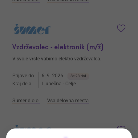
Vzdrževalec - elektronik (m/ž)
V svoje vrste vabimo elektro vzdrževalca.
Prijave do
6. 9. 2026
Še 28 dni
Kraj dela
Ljubečna - Celje
Šumer d.o.o.
Vsa delovna mesta