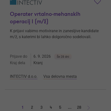
Operater vrtalno-mehanskih
operacij I (m/ž)
K prijavi vabimo motivirane in zanesljive kandidate
m/ž, s katerimi bi lahko dolgoročno sodelovali.
Prijave do
6. 9. 2026
Še 28 dni
Kraj dela
Kranj
INTECTIV d.o.o.
Vsa delovna mesta
1
2
3
4
5
...
28