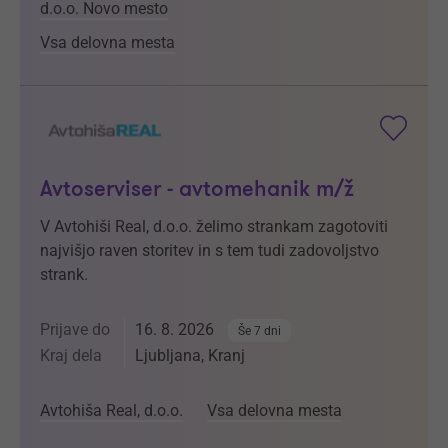
d.o.o. Novo mesto
Vsa delovna mesta
Avtoserviser - avtomehanik m/ž
V Avtohiši Real, d.o.o. želimo strankam zagotoviti
najvišjo raven storitev in s tem tudi zadovoljstvo
strank.
Prijave do
16. 8. 2026
Še 7 dni
Kraj dela
Ljubljana, Kranj
Avtohiša Real, d.o.o.
Vsa delovna mesta