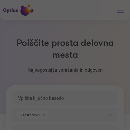
Poiščite prosta delovna
mesta
Najpogostejša vprašanja in odgovori
Ključna beseda
Področje dela
Vec izbranih
Regija