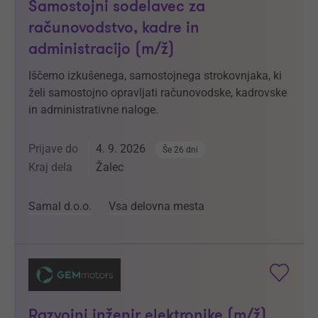
Samostojni sodelavec za
računovodstvo, kadre in
administracijo (m/ž)
Iščemo izkušenega, samostojnega strokovnjaka, ki
želi samostojno opravljati računovodske, kadrovske
in administrativne naloge.
Prijave do
4. 9. 2026
Še 26 dni
Kraj dela
Žalec
Samal d.o.o.
Vsa delovna mesta
Razvojni inženir elektronike (m/ž)