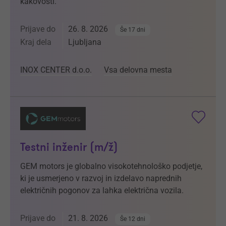
kakovosti.
Prijave do
26. 8. 2026
Še 17 dni
Kraj dela
Ljubljana
INOX CENTER d.o.o.
Vsa delovna mesta
Testni inženir (m/ž)
GEM motors je globalno visokotehnološko podjetje,
ki je usmerjeno v razvoj in izdelavo naprednih
električnih pogonov za lahka električna vozila.
Prijave do
21. 8. 2026
Še 12 dni