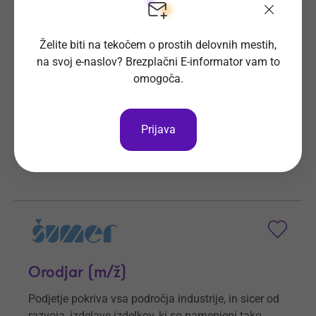
Operater na žični eroziji (m/ž)
Želite biti na tekočem o prostih delovnih mestih,
Podjetje Šumer d.o.o. pokriva vsa področja
na svoj e-naslov? Brezplačni E-informator vam to
industrije.
omogoča.
Prijave do
6. 9. 2026
Še 28 dni
Kraj dela
Ljubečna
Prijava
Šumer d.o.o.
Vsa delovna mesta
Orodjar (m/ž)
Podjetje pokriva vsa področja industrije, in sicer od
razvoja, izdelave izdelkov, ki so namenjeni tako