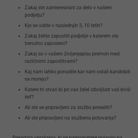
Zakaj ste zainteresirani za delo v našem
podjetju?
Kje se vidite v naslednjih 5, 10 letih?
Zakaj želite zapustiti podjetje v katerem ste
trenutno zaposleni?
Zakaj so v vašem življenjepisu premori med
različnimi zaposlitvami?
Kaj nam lahko ponudite kar nam ostali kandidati
ne morejo?
Katere tri stvari bi pri vas želel izboljšati vaš bivši
šef?
Ali ste se pripravljeni za službo preseliti?
Ali ste pripravljeni na službena potovanja?
Preostala vprašanja, ki se najpogosteje pojavijo na