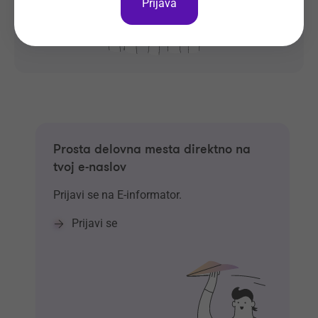
Prijava
Prosta delovna mesta direktno na
tvoj e-naslov
Prijavi se na E-informator.
Prijavi se