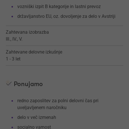
vozniški izpit B kategorije in lastni prevoz
državljanstvo EU, oz. dovoljenje za delo v Avstriji
Zahtevana izobrazba
III., IV., V.
Zahtevane delovne izkušnje
1 - 3 let
Ponujamo
redno zaposlitev za polni delovni čas pri
uveljavljenem naročniku
delo v več izmenah
socialno varnost