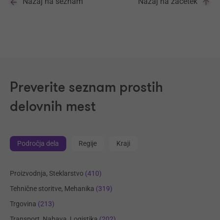
Nazaj na seznam
Nazaj na začetek
Preverite seznam prostih
delovnih mest
Področja dela
Regije
Kraji
Proizvodnja, Steklarstvo
(410)
Tehnične storitve, Mehanika
(319)
Trgovina
(213)
Transport, Nabava, Logistika
(202)