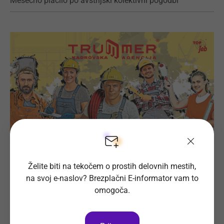
Mesečno plačilo po avstrijski kolektivni pogodbi
Želite biti na tekočem o prostih delovnih mestih,
Prijava na delovno mesto
na svoj e-naslov? Brezplačni E-informator vam to
omogoča.
Oglas ni več objavljen.