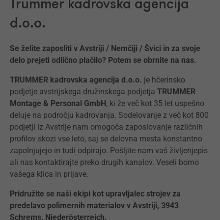
Trummer kadrovska agencija
d.o.o.
Se želite zaposliti v Avstriji / Nemčiji / Švici in za svoje
delo prejeti odlično plačilo? Potem se obrnite na nas.
TRUMMER kadrovska agencija d.o.o.
je hčerinsko
podjetje avstrijskega družinskega podjetja
TRUMMER
Montage & Personal GmbH
, ki že več kot 35 let uspešno
deluje na področju kadrovanja. Sodelovanje z več kot 800
podjetji iz Avstrije nam omogoča zaposlovanje različnih
profilov skozi vse leto, saj se delovna mesta konstantno
zapolnjujejo in tudi odpirajo. Pošljite nam vaš življenjepis
ali nas kontaktirajte preko drugih kanalov. Veseli bomo
vašega klica in prijave.
Pridružite se naši ekipi kot upravljalec strojev za
predelavo polimernih materialov v Avstriji, 3943
Schrems, Niederösterreich.