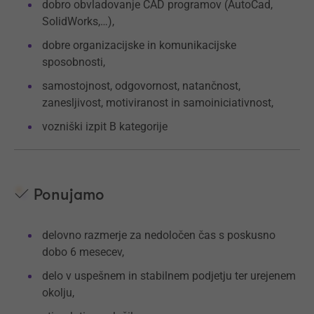
dobro obvladovanje CAD programov (AutoCad,
SolidWorks,…),
dobre organizacijske in komunikacijske
sposobnosti,
samostojnost, odgovornost, natančnost,
zanesljivost, motiviranost in samoiniciativnost,
vozniški izpit B kategorije
Ponujamo
delovno razmerje za nedoločen čas s poskusno
dobo 6 mesecev,
delo v uspešnem in stabilnem podjetju ter urejenem
okolju,