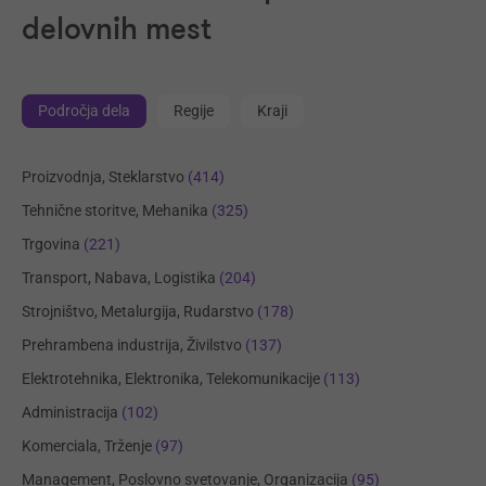
delovnih mest
Področja dela
Regije
Kraji
Proizvodnja, Steklarstvo
(414)
Tehnične storitve, Mehanika
(325)
Trgovina
(221)
Transport, Nabava, Logistika
(204)
Strojništvo, Metalurgija, Rudarstvo
(178)
Prehrambena industrija, Živilstvo
(137)
Elektrotehnika, Elektronika, Telekomunikacije
(113)
Administracija
(102)
Komerciala, Trženje
(97)
Management, Poslovno svetovanje, Organizacija
(95)