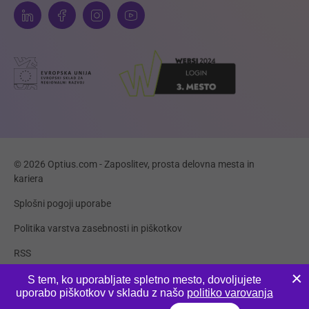
© 2026 Optius.com - Zaposlitev, prosta delovna mesta in
kariera
Splošni pogoji uporabe
Politika varstva zasebnosti in piškotkov
RSS
Piškotki
S tem, ko uporabljate spletno mesto, dovoljujete
uporabo piškotkov v skladu z našo
politiko varovanja
Produkcija:
Innovatif