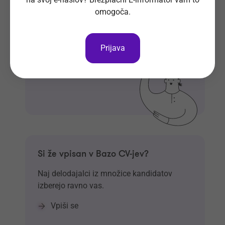
Prijavi se na E-informator.
omogoča.
Prijavi se
Prijava
Si že vpisan v Bazo CV-jev?
Naj delodajalci iz množice kandidatov
izberejo ravno vas.
Vpiši se