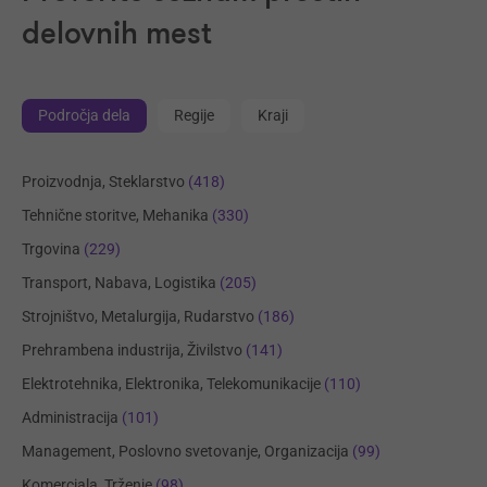
delovnih mest
Področja dela
Regije
Kraji
Proizvodnja, Steklarstvo
(418)
Tehnične storitve, Mehanika
(330)
Trgovina
(229)
Transport, Nabava, Logistika
(205)
Strojništvo, Metalurgija, Rudarstvo
(186)
Prehrambena industrija, Živilstvo
(141)
Elektrotehnika, Elektronika, Telekomunikacije
(110)
Administracija
(101)
Management, Poslovno svetovanje, Organizacija
(99)
Komerciala, Trženje
(98)