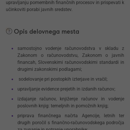
upravljanju pomembnih finančnih procesov in prispevati k
učinkoviti porabi javnih sredstev.
Opis delovnega mesta
samostojno vodenje računovodstva v skladu z
Zakonom o računovodstvu, Zakonom o javnih
financah, Slovenskimi računovodskimi standardi in
drugimi zakonskimi podlagami;
sodelovanje pri postopkih izterjave in vračil;
upravljanje evidence prejetih in izdanih računov;
izdajanje računov, knjiženje računov in vodenje
poslovnih knjig: temeljnih in pomožnih knjig;
priprava finančnega načrta Agencije, letnih ter
drugih poročil s finančno-računovodskega področja
za zunanje in notranje uporabnike;