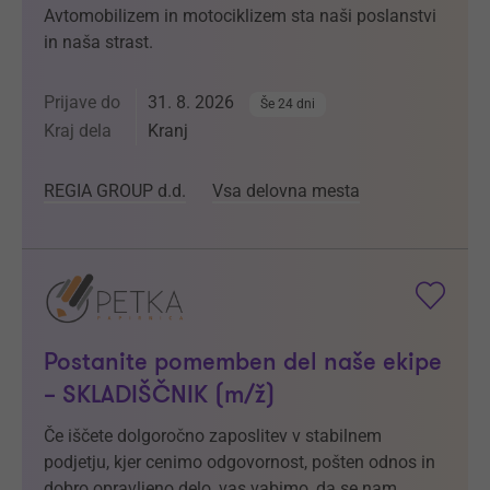
Avtomobilizem in motociklizem sta naši poslanstvi
in naša strast.
Prijave do
31. 8. 2026
Še 24 dni
Kraj dela
Kranj
REGIA GROUP d.d.
Vsa delovna mesta
Postanite pomemben del naše ekipe
– SKLADIŠČNIK (m/ž)
Če iščete dolgoročno zaposlitev v stabilnem
podjetju, kjer cenimo odgovornost, pošten odnos in
dobro opravljeno delo, vas vabimo, da se nam