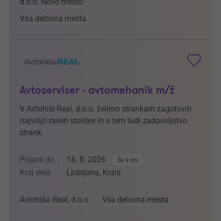
d.o.o. Novo mesto
Vsa delovna mesta
Avtoserviser - avtomehanik m/ž
V Avtohiši Real, d.o.o. želimo strankam zagotoviti
najvišjo raven storitev in s tem tudi zadovoljstvo
strank.
Prijave do
16. 8. 2026
Še 9 dni
Kraj dela
Ljubljana, Kranj
Avtohiša Real, d.o.o.
Vsa delovna mesta