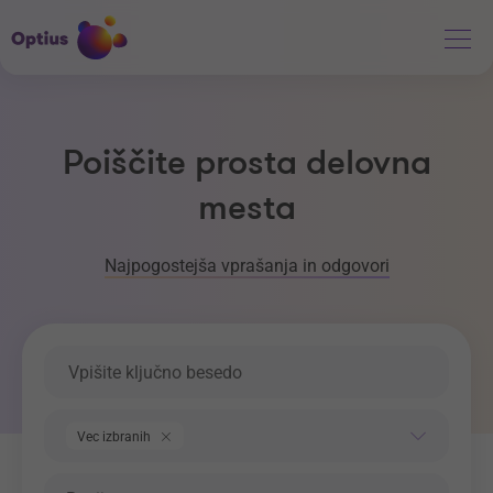
Poiščite prosta delovna
mesta
Najpogostejša vprašanja in odgovori
Ključna beseda
Področje dela
Vec izbranih
Regija