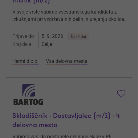
Hišnik (m/ž)
V svoje vrste vabimo vsestranskega kandidata z
izkušnjami pri vzdrževalnih delih in urejanju okolice.
Prijave do
5. 9. 2026
Še 29 dni
Kraj dela
Celje
Hermi d.o.o.
Vsa delovna mesta
Skladiščnik - Dostavljalec (m/ž) - 4
delovna mesta
Vabimo vas, da postanete del naše ekipe v PE