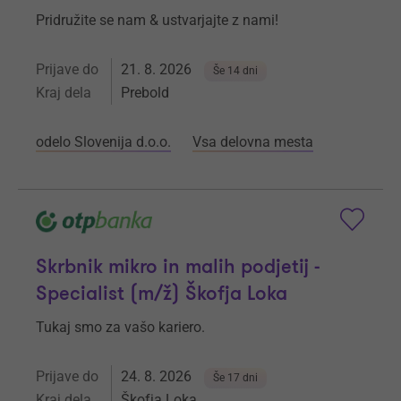
Pridružite se nam & ustvarjajte z nami!
Prijave do
21. 8. 2026
Še 14 dni
Kraj dela
Prebold
odelo Slovenija d.o.o.
Vsa delovna mesta
Skrbnik mikro in malih podjetij -
Specialist (m/ž) Škofja Loka
Tukaj smo za vašo kariero.
Prijave do
24. 8. 2026
Še 17 dni
Kraj dela
Škofja Loka