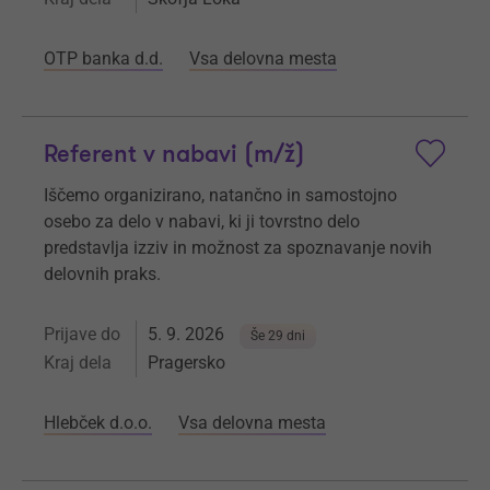
OTP banka d.d.
Vsa delovna mesta
Referent v nabavi (m/ž)
Iščemo organizirano, natančno in samostojno
osebo za delo v nabavi, ki ji tovrstno delo
predstavlja izziv in možnost za spoznavanje novih
delovnih praks.
Prijave do
5. 9. 2026
Še 29 dni
Kraj dela
Pragersko
Hlebček d.o.o.
Vsa delovna mesta