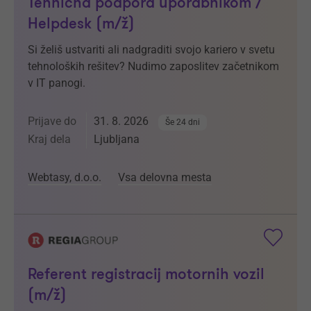
Tehnična podpora uporabnikom /
Helpdesk (m/ž)
Si želiš ustvariti ali nadgraditi svojo kariero v svetu
tehnoloških rešitev? Nudimo zaposlitev začetnikom
v IT panogi.
Prijave do
31. 8. 2026
Še 24 dni
Kraj dela
Ljubljana
Webtasy, d.o.o.
Vsa delovna mesta
Referent registracij motornih vozil
(m/ž)