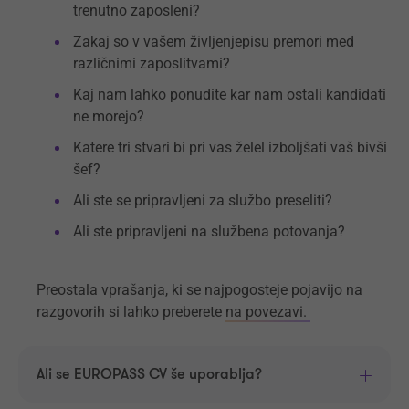
trenutno zaposleni?
Zakaj so v vašem življenjepisu premori med
različnimi zaposlitvami?
Kaj nam lahko ponudite kar nam ostali kandidati
ne morejo?
Katere tri stvari bi pri vas želel izboljšati vaš bivši
šef?
Ali ste se pripravljeni za službo preseliti?
Ali ste pripravljeni na službena potovanja?
Preostala vprašanja, ki se najpogosteje pojavijo na
razgovorih si lahko preberete
na povezavi.
Ali se EUROPASS CV še uporablja?