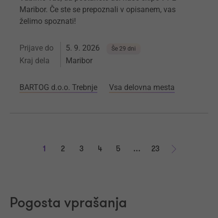
Maribor. Če ste se prepoznali v opisanem, vas
želimo spoznati!
Prijave do
5. 9. 2026
Še 29 dni
Kraj dela
Maribor
BARTOG d.o.o. Trebnje
Vsa delovna mesta
1
2
3
4
5
...
23
Naprej
Pogosta vprašanja