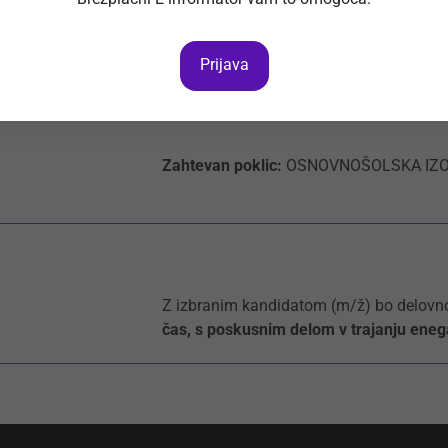
spremstvo bolnikov na diagnostičn
izvajanje del in nalog iz opisa de
Prijava
Zahtevan poklic:
OSNOVNOŠOLSKA IZ
Z izbranim kandidatom (m/ž) bo delovn
čas, s poskusnim delom v trajanju ene