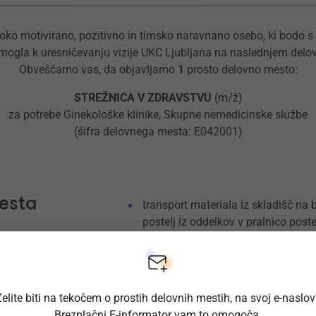
oko motivirano, pozitivno in timsko naravnano osebo, ki bodo 
omogla k uresničevanju vizije UKC Ljubljana na naslednjem del
Obveščamo vas, da objavljamo
1
prosto delovno mesto:
STREŽNICA V ZDRAVSTVU
(m/ž)
za potrebe Ginekološke klinike, Skupne nemedicinske službe
(šifra delovnega mesta: E042001)
esta
transport materiala iz skladišč na 
postelj iz oddelkov v pralnico poste
krvi in krvnih pripravkov ter medi
čiščenje, razkuževanje in vzdrževa
oskrba postelj
elite biti na tekočem o prostih delovnih mestih, na svoj e-naslo
gospodinjska dela na organizacijsk
Brezplačni E-informator vam to omogoča.