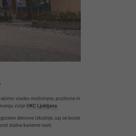
A
bimo visoko motivirane, pozitivne in
vanju vizije
UKC Ljubljana
.
ragocene delovne izkušnje, saj se boste
st stalne karierne rasti.