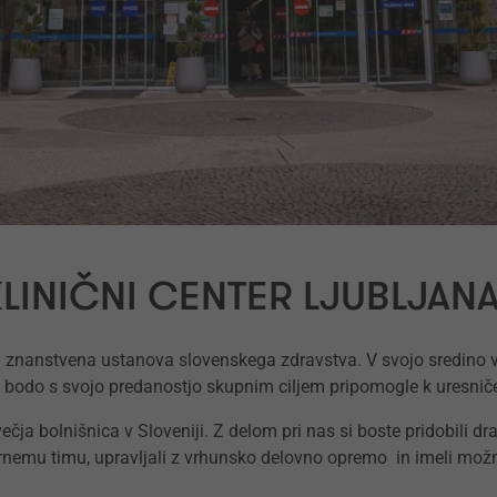
KLINIČNI CENTER LJUBLJAN
 znanstvena ustanova slovenskega zdravstva. V svojo sredino va
 bodo s svojo predanostjo skupnim ciljem pripomogle k uresniče
ečja bolnišnica v Sloveniji. Z delom pri nas si boste pridobili d
narnemu timu, upravljali z vrhunsko delovno opremo in imeli možno