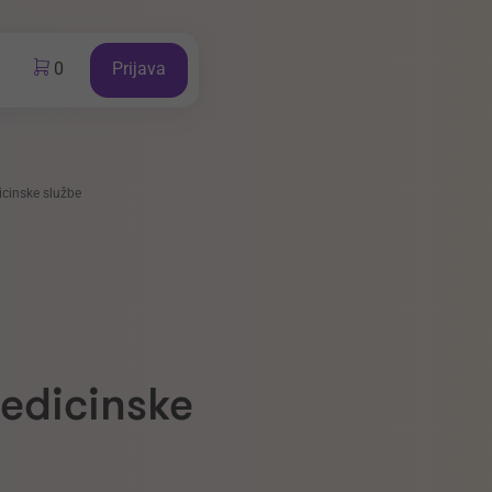
0
Prijava
icinske službe
edicinske