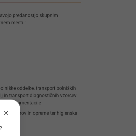
s svojo predanostjo skupnim
ovnem mestu:
bolniške oddelke, transport bolniških
lj in transport diagnostičnih vzorcev
cinske dokumentacije
nje prostorov in opreme ter higienska
v?
i enoti