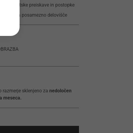
e terapevtske preiskave in postopke
l in nalog za posamezno delovišče
OBRAZBA
o razmerje sklenjeno za
nedoločen
ga meseca.