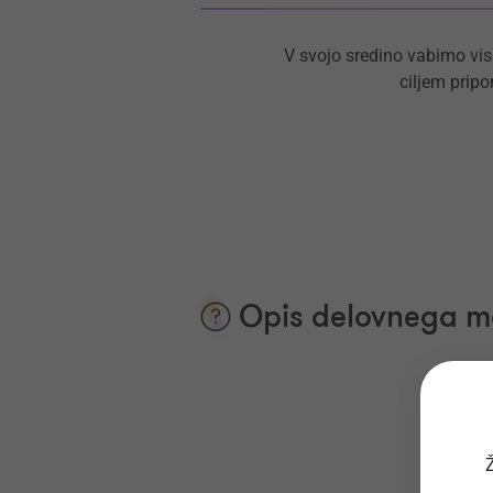
V svojo sredino vabimo vis
ciljem prip
Opis delovnega m
Ž