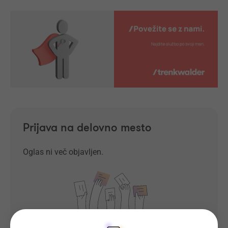
Prijava na delovno mesto
Oglas ni več objavljen.