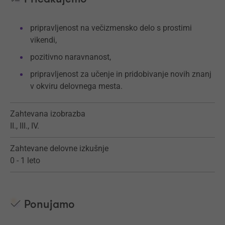
pripravljenost na večizmensko delo s prostimi
vikendi,
pozitivno naravnanost,
pripravljenost za učenje in pridobivanje novih znanj
v okviru delovnega mesta.
Zahtevana izobrazba
II., III., IV.
Zahtevane delovne izkušnje
0 - 1 leto
Ponujamo