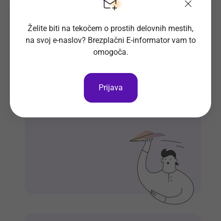
Želite biti na tekočem o prostih delovnih mestih,
na svoj e-naslov? Brezplačni E-informator vam to
Prosta delovna mesta direktno na
omogoča.
tvoj e-naslov
Prijavi se na E-informator.
Prijava
Prijavi se