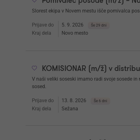
Pomivalec posode (m/ž) – N
Slorest ekipa v Novem mestu išče pomivalca pos
Prijave do
5. 9. 2026
Še 29 dni
Kraj dela
Novo mesto
KOMISIONAR (m/ž) v distribu
V naši veliki soseski imamo radi svoje sosede in nj
sosed.
Prijave do
13. 8. 2026
Še 6 dni
Kraj dela
Sežana