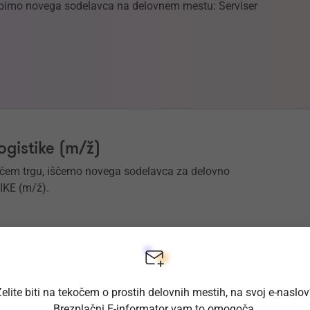
abimo novega sodelavca na delovnem mestu: Serviser
ogistike (m/ž)
ačem trgu, iščemo novega sodelavca za delovno
KE (m/ž).
elite biti na tekočem o prostih delovnih mestih, na svoj e-naslo
Brezplačni E-informator vam to omogoča.