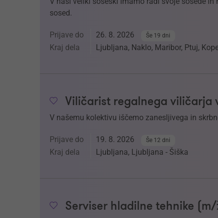
V naši veliki soseski imamo radi svoje sosede in nj
sosed.
Prijave do
26. 8. 2026
Še 19 dni
Kraj dela
Ljubljana, Naklo, Maribor, Ptuj, Kop
Viličarist regalnega viličarja
V našemu kolektivu iščemo zanesljivega in skrbneg
Prijave do
19. 8. 2026
Še 12 dni
Kraj dela
Ljubljana, Ljubljana - Šiška
Serviser hladilne tehnike (m/