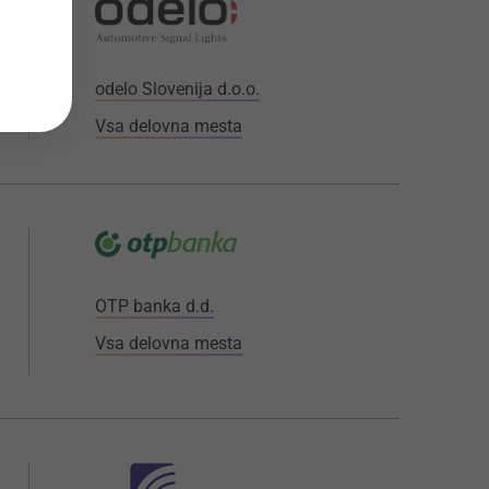
odelo Slovenija d.o.o.
Vsa delovna mesta
OTP banka d.d.
Vsa delovna mesta