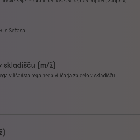
ihove želje. Postani del naše ekipe, naš prijatelj, zaupnik,
er in Sežana.
 v skladišču (m/ž)
a viličarista regalnega viličarja za delo v skladišču.
ž)