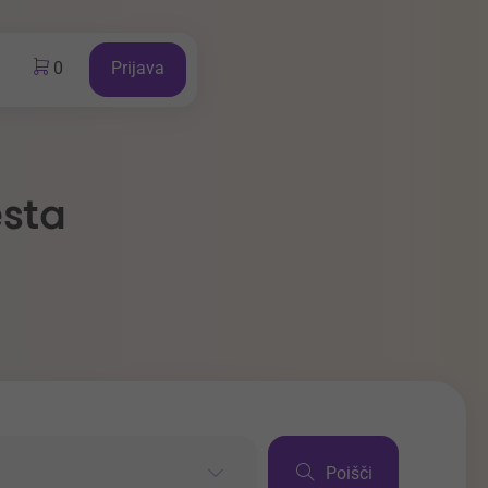
0
Prijava
esta
Poišči