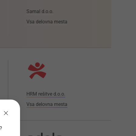
Samal d.o.o.
Vsa delovna mesta
HRM rešitve d.o.o.
Vsa delovna mesta
v?