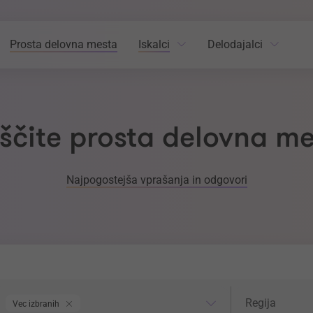
Prosta delovna mesta
Iskalci
Delodajalci
ščite prosta delovna m
Najpogostejša vprašanja in odgovori
odročje dela
Regija
Regija
Vec izbranih