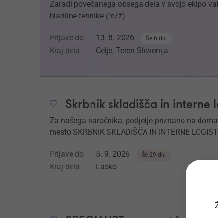
Zaradi povečanega obsega dela v svojo ekipo v
hladilne tehnike (m/ž).
Prijave do
13. 8. 2026
Še 6 dni
Kraj dela
Celje, Teren Slovenija
Skrbnik skladišča in interne l
Za našega naročnika, podjetje priznano na dom
mesto SKRBNIK SKLADIŠČA IN INTERNE LOGISTI
Prijave do
5. 9. 2026
Še 29 dni
Kraj dela
Laško
Ž