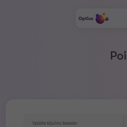
Poi
Ključna beseda
P