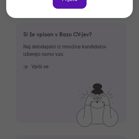
Si že vpisan v Bazo CV-jev?
Naj delodajalci iz množice kandidatov
izberejo ravno vas.
Vpiši se