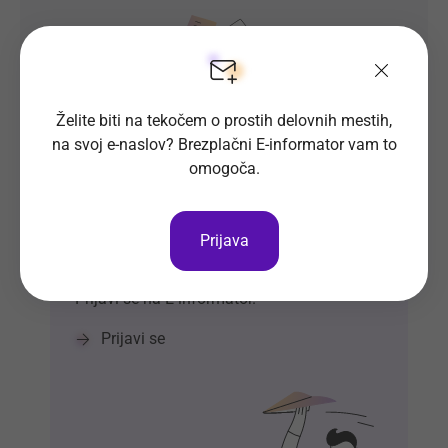
Želite biti na tekočem o prostih delovnih mestih,
na svoj e-naslov? Brezplačni E-informator vam to
omogoča.
Prosta delovna mesta direktno na
Prijava
tvoj e-naslov
Prijavi se na E-informator.
Prijavi se