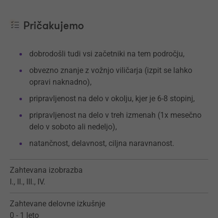
Pričakujemo
dobrodošli tudi vsi začetniki na tem področju,
obvezno znanje z vožnjo viličarja (izpit se lahko
opravi naknadno),
pripravljenost na delo v okolju, kjer je 6-8 stopinj,
pripravljenost na delo v treh izmenah (1x mesečno
delo v soboto ali nedeljo),
natančnost, delavnost, ciljna naravnanost.
Zahtevana izobrazba
I., II., III., IV.
Zahtevane delovne izkušnje
0 - 1 leto