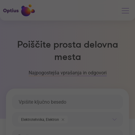
Poiščite prosta delovna
mesta
Najpogostejša vprašanja in odgovori
Ključna beseda
Področje dela
Elektrotehnika, Elektronika, Telekomunikacije
Regija