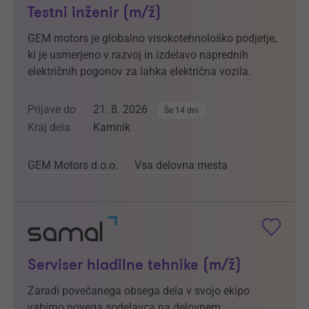
Testni inženir (m/ž)
GEM motors je globalno visokotehnološko podjetje,
ki je usmerjeno v razvoj in izdelavo naprednih
električnih pogonov za lahka električna vozila.
Prijave do
21. 8. 2026
Še 14 dni
Kraj dela
Kamnik
GEM Motors d.o.o.
Vsa delovna mesta
Serviser hladilne tehnike (m/ž)
Zaradi povečanega obsega dela v svojo ekipo
vabimo novega sodelavca na delovnem