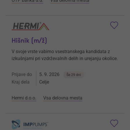
OTP banka d.d.
Vsa delovna mesta
Hišnik (m/ž)
V svoje vrste vabimo vsestranskega kandidata z
izkušnjami pri vzdrževalnih delih in urejanju okolice.
Prijave do
5. 9. 2026
Še 29 dni
Kraj dela
Celje
Hermi d.o.o.
Vsa delovna mesta