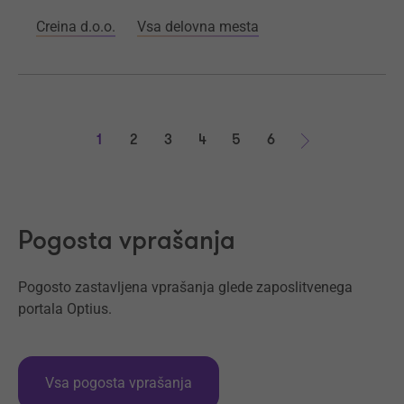
Creina d.o.o.
Vsa delovna mesta
1
2
3
4
5
6
Naprej
Pogosta vprašanja
Pogosto zastavljena vprašanja glede zaposlitvenega
portala Optius.
Vsa pogosta vprašanja