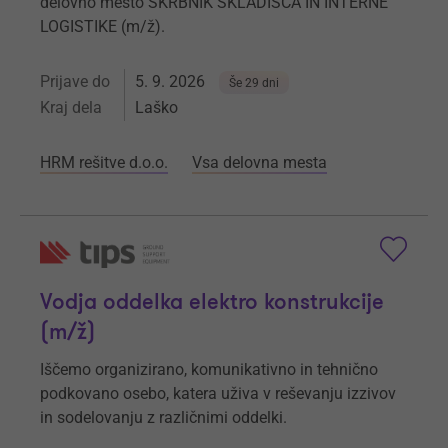
delovno mesto SKRBNIK SKLADIŠČA IN INTERNE
LOGISTIKE (m/ž).
Prijave do
5. 9. 2026
Še 29 dni
Kraj dela
Laško
HRM rešitve d.o.o.
Vsa delovna mesta
Vodja oddelka elektro konstrukcije
(m/ž)
Iščemo organizirano, komunikativno in tehnično
podkovano osebo, katera uživa v reševanju izzivov
in sodelovanju z različnimi oddelki.