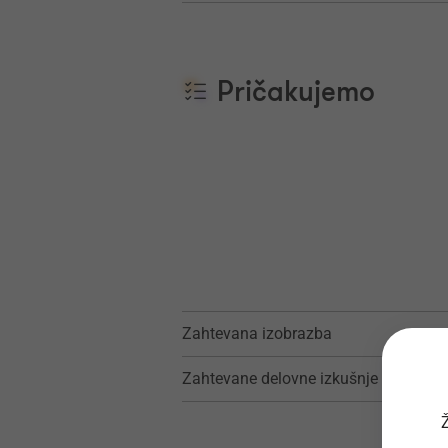
Pričakujemo
Zahtevana izobrazba
Zahtevane delovne izkušnje
Ž