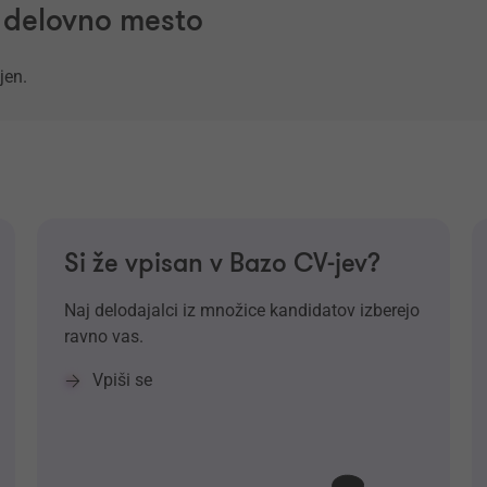
a delovno mesto
jen.
Si že vpisan v Bazo CV-jev?
Naj delodajalci iz množice kandidatov izberejo
ravno vas.
Vpiši se