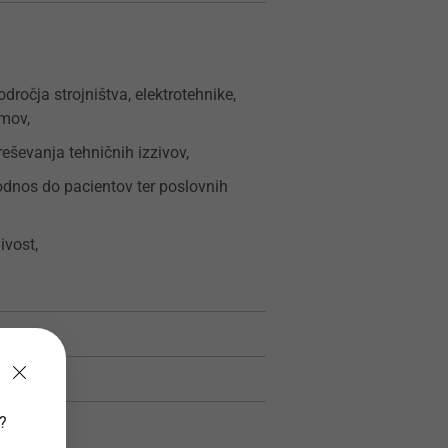
dročja strojništva, elektrotehnike,
emov,
eševanja tehničnih izzivov,
odnos do pacientov ter poslovnih
ivost,
v?