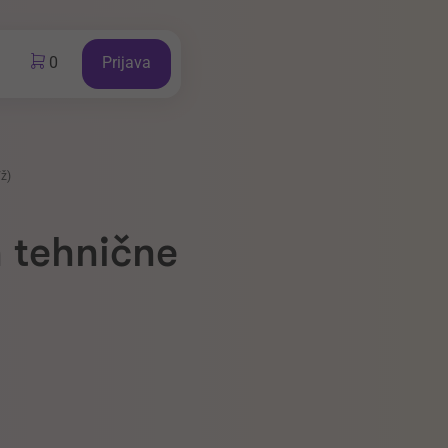
0
Prijava
/ž)
n tehnične