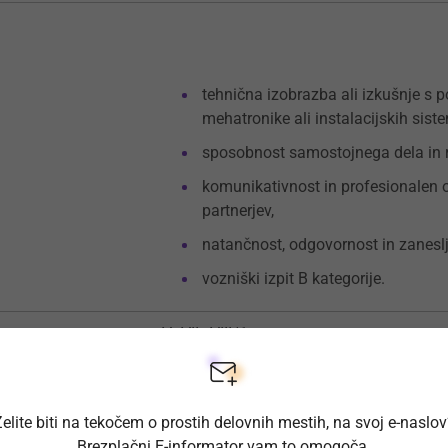
tehnična izobrazba ali izkušnje s po
mehatronike ali instalacijskih sist
sposobnost samostojnega dela in r
komunikativnost in profesionalen 
partnerjev,
natančnost, odgovornost in zaneslj
vozniški izpit B kategorije.
V., VII., VIII/1.
1 - 3 let
elite biti na tekočem o prostih delovnih mestih, na svoj e-naslo
Brezplačni E-informator vam to omogoča.