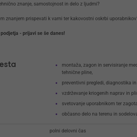
tehnično znanje, samostojnost in delo z ljudmi?
ojim znanjem prispevati k varni ter kakovostni oskrbi uporabnikov
 podjetja - prijavi se še danes!
esta
montaža, zagon in servisiranje me
tehnične pline,
preventivni pregledi, diagnostika i
vzdrževanje kriogenih naprav in plin
svetovanje uporabnikom ter zagota
občasno delo na terenu in sodelova
polni delovni čas