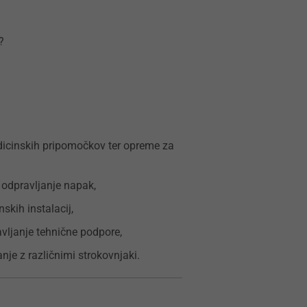
?
dicinskih pripomočkov ter opreme za
n odpravljanje napak,
skih instalacij,
vljanje tehnične podpore,
nje z različnimi strokovnjaki.