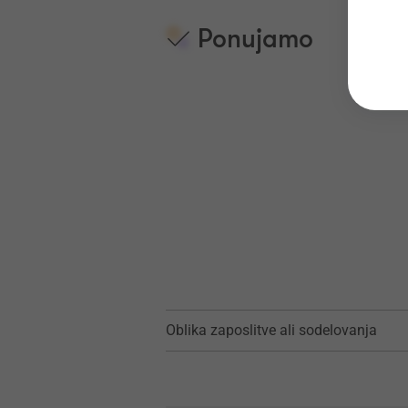
Ponujamo
Oblika zaposlitve ali sodelovanja