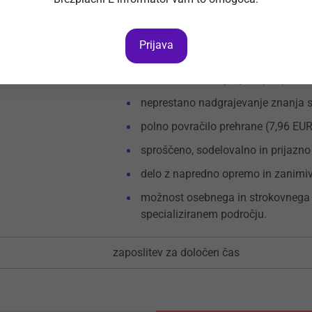
enoizmenski delovnik,
Prijava
stabilna zaposlitev in dolgoročna v
strukturirano uvajanje in podpora 
neprestano nadgrajevanje znanja s
polno povračilo prehrane (7,96 EUR
sproščeno, sodelovalno in prijazno
delo z napredno opremo in zanimivi
možnost osebnega in strokovnega r
specializiranem področju.
zaposlitev za določen čas