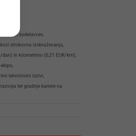
arnost,
izkušenih sodelavcev,
kozi strokovna izobraževanja,
/dan) in kilometrino (0,21 EUR/km),
 ekipo,
mi tehničnimi izzivi,
azvoja ter gradnje kariere na