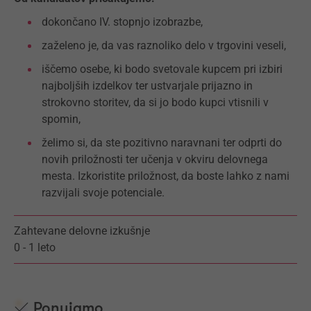
dokončano IV. stopnjo izobrazbe,
zaželeno je, da vas raznoliko delo v trgovini veseli,
iščemo osebe, ki bodo svetovale kupcem pri izbiri
najboljših izdelkov ter ustvarjale prijazno in
strokovno storitev, da si jo bodo kupci vtisnili v
spomin,
želimo si, da ste pozitivno naravnani ter odprti do
novih priložnosti ter učenja v okviru delovnega
mesta. Izkoristite priložnost, da boste lahko z nami
razvijali svoje potenciale.
Zahtevane delovne izkušnje
0 - 1 leto
Ponujamo