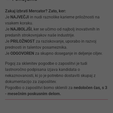
Zakaj izbrati Mercator? Zato, ker:
Je
NAJVEČJI
in nudi raznolike karierne priložnosti na
vsakem koraku.
Je
NAJBOLJŠI
, ker se učimo od najbolj inovativnih in
predanih strokovnjakov naše industrije.
Je
PRILOŽNOST
za raziskovanje, uporabo in razvoj
prednosti in talentov posameznika.
Je
ODGOVOREN
za skupno doseganje in deljenje ciljev.
Pogoj za sklenitev pogodbe o zaposlitvi je tudi
lastnoročno podpisana izjava kandidata o
nekaznovanosti, ki jo je potrebno dostaviti skupaj z
dokumentacijo za zaposlitev.
Pogodbo o zaposlitvi bomo sklenili za
nedoločen čas, s 3
- mesečnim poskusnim delom.