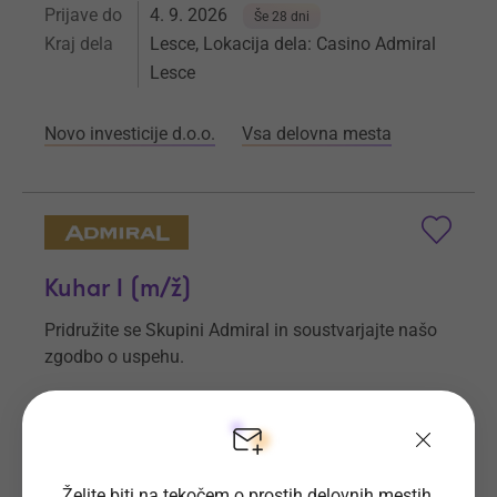
Prijave do
4. 9. 2026
Še 28 dni
Kraj dela
Lesce, Lokacija dela: Casino Admiral
Lesce
Novo investicije d.o.o.
Vsa delovna mesta
Kuhar I (m/ž)
Pridružite se Skupini Admiral in soustvarjajte našo
zgodbo o uspehu.
Prijave do
4. 9. 2026
Še 28 dni
Kraj dela
Kozina, Lokacija dela: Casino & Hotel
Admiral Kozina
Želite biti na tekočem o prostih delovnih mestih,