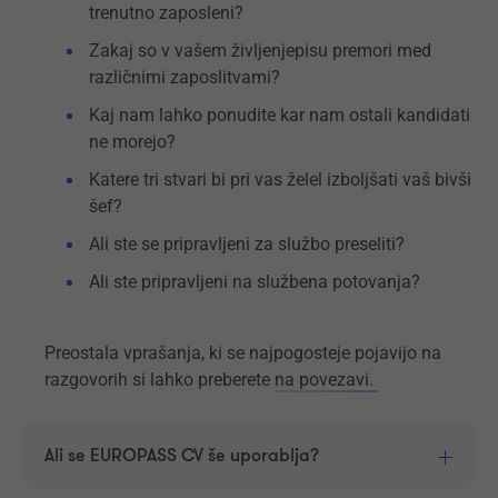
trenutno zaposleni?
Zakaj so v vašem življenjepisu premori med
različnimi zaposlitvami?
Kaj nam lahko ponudite kar nam ostali kandidati
ne morejo?
Katere tri stvari bi pri vas želel izboljšati vaš bivši
šef?
Ali ste se pripravljeni za službo preseliti?
Ali ste pripravljeni na službena potovanja?
Preostala vprašanja, ki se najpogosteje pojavijo na
razgovorih si lahko preberete
na povezavi.
Ali se EUROPASS CV še uporablja?