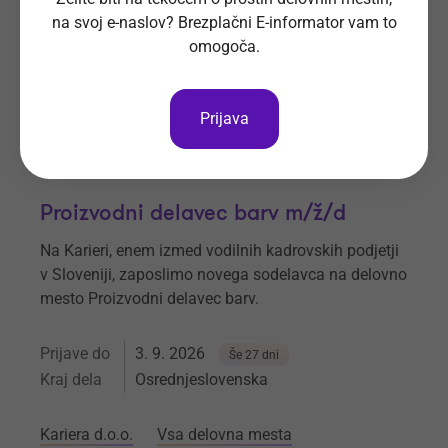
na svoj e-naslov? Brezplačni E-informator vam to
Novo investicije d.o.o.
Vsa delovna mesta
omogoča.
Prijava
Proizvodni delavec barv m/ž/d
Na Karieri, enem izmed vodilnih kadrovskih podjetji
v Sloveniji, zaposlimo novega sodelavca na delovno
mesto Proizvodni delavec barv.
Prijave do
3. 9. 2026
Še 27 dni
Kraj dela
Osrednjeslovenska
Kariera d.o.o.
Vsa delovna mesta