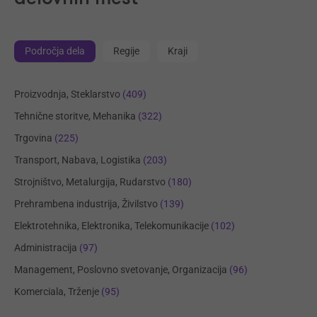
Področja dela
Regije
Kraji
Proizvodnja, Steklarstvo
(409)
Tehnične storitve, Mehanika
(322)
Trgovina
(225)
Transport, Nabava, Logistika
(203)
Strojništvo, Metalurgija, Rudarstvo
(180)
Prehrambena industrija, Živilstvo
(139)
Elektrotehnika, Elektronika, Telekomunikacije
(102)
Administracija
(97)
Management, Poslovno svetovanje, Organizacija
(96)
Komerciala, Trženje
(95)