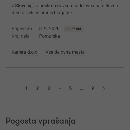
v Sloveniji, zaposlimo novega sodelavca na delovno
mesto Delilec hrane/blagajnik.
Prijave do
3. 9. 2026
Še 27 dni
Kraj dela
Pomurska
Kariera d.o.o.
Vsa delovna mesta
1
2
3
4
5
...
9
Naprej
Pogosta vprašanja