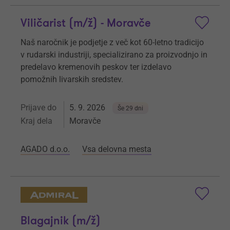
Viličarist (m/ž) - Moravče
Naš naročnik je podjetje z več kot 60-letno tradicijo
v rudarski industriji, specializirano za proizvodnjo in
predelavo kremenovih peskov ter izdelavo
pomožnih livarskih sredstev.
Prijave do
5. 9. 2026
Še 29 dni
Kraj dela
Moravče
AGADO d.o.o.
Vsa delovna mesta
Blagajnik (m/ž)