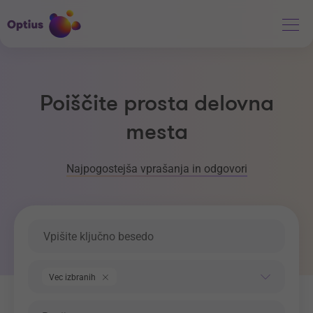
Poiščite prosta delovna
mesta
Najpogostejša vprašanja in odgovori
Ključna beseda
Področje dela
Vec izbranih
Regija