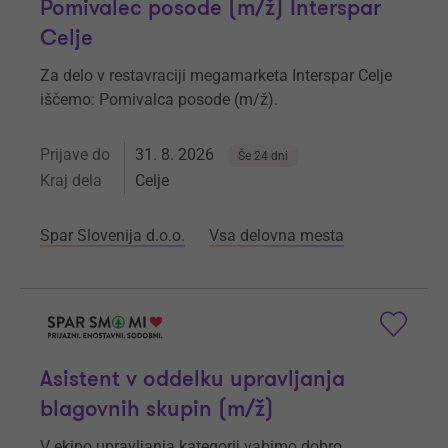
Pomivalec posode (m/ž) Interspar
Celje
Za delo v restavraciji megamarketa Interspar Celje
iščemo: Pomivalca posode (m/ž).
Prijave do
31. 8. 2026
Še 24 dni
Kraj dela
Celje
Spar Slovenija d.o.o.
Vsa delovna mesta
Asistent v oddelku upravljanja
blagovnih skupin (m/ž)
V ekipo upravljanja kategorij vabimo dobro