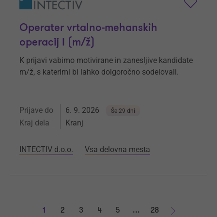
Operater vrtalno-mehanskih
operacij I (m/ž)
K prijavi vabimo motivirane in zanesljive kandidate
m/ž, s katerimi bi lahko dolgoročno sodelovali.
Prijave do
6. 9. 2026
Še 29 dni
Kraj dela
Kranj
INTECTIV d.o.o.
Vsa delovna mesta
1
2
3
4
5
...
28