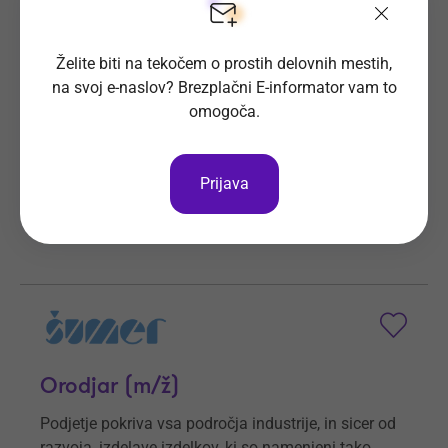
Operater na žični eroziji (m/ž)
Želite biti na tekočem o prostih delovnih mestih,
Podjetje Šumer d.o.o. pokriva vsa področja
na svoj e-naslov? Brezplačni E-informator vam to
industrije.
omogoča.
Prijave do
6. 9. 2026
Še 29 dni
Kraj dela
Ljubečna
Prijava
Šumer d.o.o.
Vsa delovna mesta
Orodjar (m/ž)
Podjetje pokriva vsa področja industrije, in sicer od
razvoja, izdelave izdelkov, ki so namenjeni tako