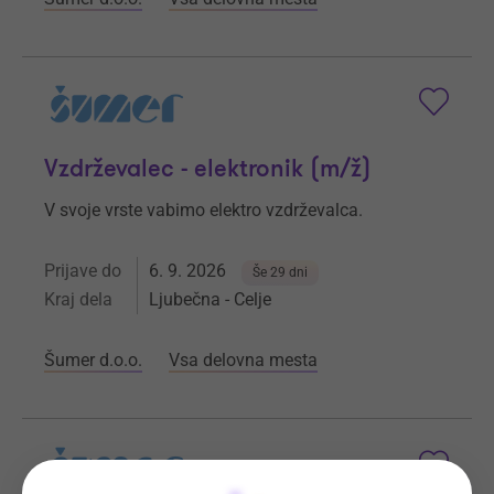
Vzdrževalec - elektronik (m/ž)
V svoje vrste vabimo elektro vzdrževalca.
Prijave do
6. 9. 2026
Še 29 dni
Kraj dela
Ljubečna - Celje
Šumer d.o.o.
Vsa delovna mesta