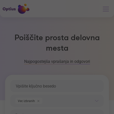
Poiščite prosta delovna
mesta
Najpogostejša vprašanja in odgovori
Ključna beseda
Področje dela
Vec izbranih
Regija