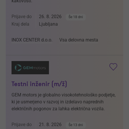
kakovosti.
Prijave do
26. 8. 2026
Še 18 dni
Kraj dela
Ljubljana
INOX CENTER d.o.o.
Vsa delovna mesta
Testni inženir (m/ž)
GEM motors je globalno visokotehnološko podjetje,
ki je usmerjeno v razvoj in izdelavo naprednih
električnih pogonov za lahka električna vozila.
Prijave do
21. 8. 2026
Še 13 dni