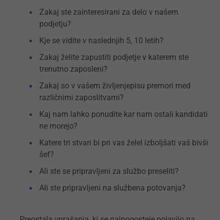
Zakaj ste zainteresirani za delo v našem
podjetju?
Kje se vidite v naslednjih 5, 10 letih?
Zakaj želite zapustiti podjetje v katerem ste
trenutno zaposleni?
Zakaj so v vašem življenjepisu premori med
različnimi zaposlitvami?
Kaj nam lahko ponudite kar nam ostali kandidati
ne morejo?
Katere tri stvari bi pri vas želel izboljšati vaš bivši
šef?
Ali ste se pripravljeni za službo preseliti?
Ali ste pripravljeni na službena potovanja?
Preostala vprašanja, ki se najpogosteje pojavijo na