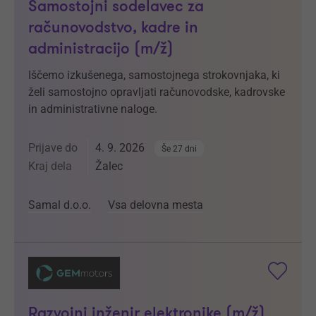
Samostojni sodelavec za
računovodstvo, kadre in
administracijo (m/ž)
Iščemo izkušenega, samostojnega strokovnjaka, ki
želi samostojno opravljati računovodske, kadrovske
in administrativne naloge.
Prijave do
4. 9. 2026
Še 27 dni
Kraj dela
Žalec
Samal d.o.o.
Vsa delovna mesta
Razvojni inženir elektronike (m/ž)