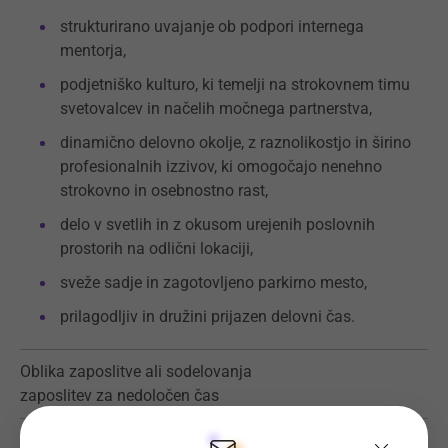
strukturirano uvajanje ob podpori internega
mentorja,
podjetniško kulturo, ki temelji na strokovnem timu
svetovalcev in načelih močnega partnerstva,
dinamično delovno okolje, z raznolikostjo in širino
profesionalnih izzivov, ki omogočajo nenehno
strokovno in osebnostno rast,
delo v svetlih in z okusom urejenih poslovnih
prostorih na odlični lokaciji,
sveže sadje in zagotovljeno parkirno mesto,
prilagodljiv in družini prijazen delovni čas.
Oblika zaposlitve ali sodelovanja
zaposlitev za nedoločen čas