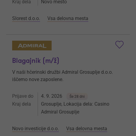
Kraj dela
Novo mesto
Slorest d.o.o.
Vsa delovna mesta
Blagajnik (m/ž)
V naši hčerinski družbi Admiral Grosuplje d.o.o.
iščemo nove zaposlene.
Prijave do
4. 9. 2026
Še 28 dni
Kraj dela
Grosuplje, Lokacija dela: Casino
Admiral Grosuplje
Novo investicije d.o.o.
Vsa delovna mesta