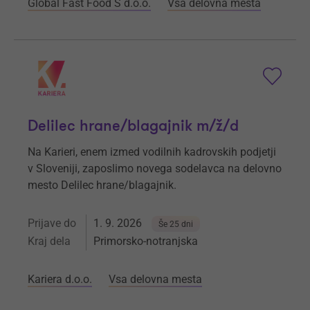
Global Fast Food S d.o.o.
Vsa delovna mesta
Delilec hrane/blagajnik m/ž/d
Na Karieri, enem izmed vodilnih kadrovskih podjetji
v Sloveniji, zaposlimo novega sodelavca na delovno
mesto Delilec hrane/blagajnik.
Prijave do
1. 9. 2026
Še 25 dni
Kraj dela
Primorsko-notranjska
Kariera d.o.o.
Vsa delovna mesta