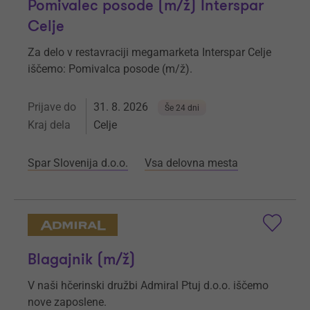
Pomivalec posode (m/ž) Interspar
Celje
Za delo v restavraciji megamarketa Interspar Celje
iščemo: Pomivalca posode (m/ž).
Prijave do
31. 8. 2026
Še 24 dni
Kraj dela
Celje
Spar Slovenija d.o.o.
Vsa delovna mesta
Blagajnik (m/ž)
V naši hčerinski družbi Admiral Ptuj d.o.o. iščemo
nove zaposlene.