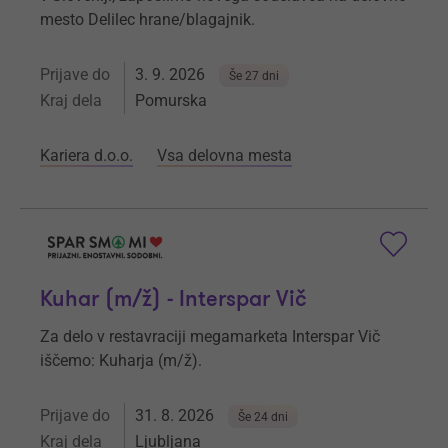
mesto Delilec hrane/blagajnik.
Prijave do
3. 9. 2026
Še 27 dni
Kraj dela
Pomurska
Kariera d.o.o.
Vsa delovna mesta
Kuhar (m/ž) - Interspar Vič
Za delo v restavraciji megamarketa Interspar Vič
iščemo: Kuharja (m/ž).
Prijave do
31. 8. 2026
Še 24 dni
Kraj dela
Ljubljana