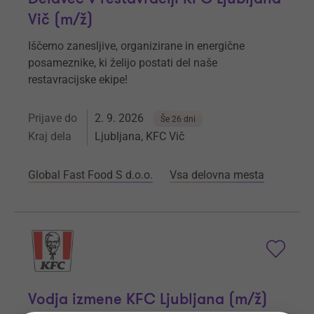
Vič (m/ž)
Iščemo zanesljive, organizirane in energične
posameznike, ki želijo postati del naše
restavracijske ekipe!
Prijave do
2. 9. 2026
Še 26 dni
Kraj dela
Ljubljana, KFC Vič
Global Fast Food S d.o.o.
Vsa delovna mesta
Vodja izmene KFC Ljubljana (m/ž)