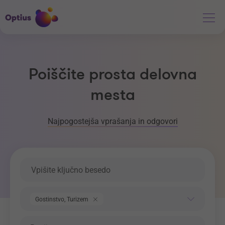
Poiščite prosta delovna
mesta
Najpogostejša vprašanja in odgovori
Ključna beseda
Področje dela
Gostinstvo, Turizem
Regija