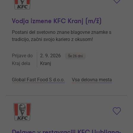
Vodja izmene KFC Kranj (m/ž)
Postani del svetovno znane blagovne znamke s
tradicijo, začni svojo kariero z okusom!
Prijave do
2. 9. 2026
Še 26 dni
Kraj dela
Kranj
Global Fast Food S d.o.o.
Vsa delovna mesta
Delavec v restavraciji KFC Ljubljana-