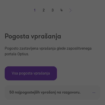
1
2
3
4
Naprej
Pogosta vprašanja
Pogosto zastavljena vprašanja glede zaposlitvenega
portala Optius.
Vsa pogosta vprašanja
50 najpogostejših vprašanj na razgovoru.