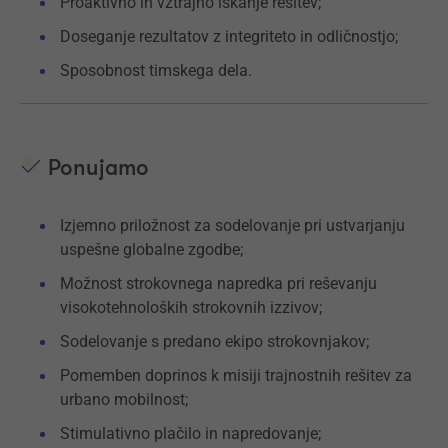
Proaktivno in vztrajno iskanje rešitev;
Doseganje rezultatov z integriteto in odličnostjo;
Sposobnost timskega dela.
Ponujamo
Izjemno priložnost za sodelovanje pri ustvarjanju
uspešne globalne zgodbe;
Možnost strokovnega napredka pri reševanju
visokotehnoloških strokovnih izzivov;
Sodelovanje s predano ekipo strokovnjakov;
Pomemben doprinos k misiji trajnostnih rešitev za
urbano mobilnost;
Stimulativno plačilo in napredovanje;