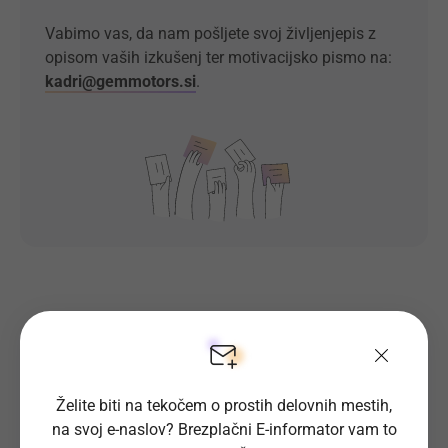
Vabimo vas, da nam pošljete svoj življenjepis z
opisom vaših izkušenj ter motivacijsko pismo na:
kadri@gemmotors.si
.
Prosta delovna mesta direktno na
tvoj e-naslov
Želite biti na tekočem o prostih delovnih mestih,
Prijavi se na E-informator.
na svoj e-naslov? Brezplačni E-informator vam to