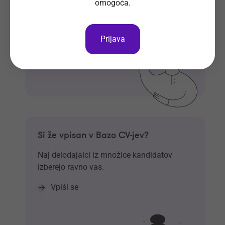
omogoča.
Prijavi se
Prijava
Si že vpisan v Bazo CV-jev?
Naj delodajalci iz množice kandidatov
izberejo ravno vas.
Vpiši se