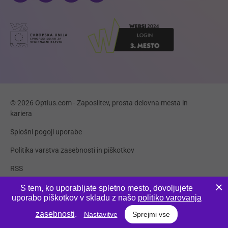
© 2026 Optius.com - Zaposlitev, prosta delovna mesta in
kariera
Splošni pogoji uporabe
Politika varstva zasebnosti in piškotkov
RSS
Piškotki
S tem, ko uporabljate spletno mesto, dovoljujete
uporabo piškotkov v skladu z našo
politiko varovanja
Produkcija:
Innovatif
zasebnosti
.
Nastavitve
Sprejmi vse