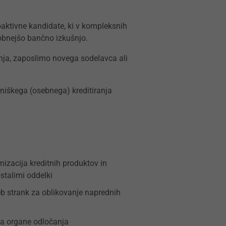
oaktivne kandidate, ki v kompleksnih
sodobnejšo bančno izkušnjo.
anja, zaposlimo novega sodelavca ali
niškega (osebnega) kreditiranja
mizacija kreditnih produktov in
stalimi oddelki
reb strank za oblikovanje naprednih
 za organe odločanja