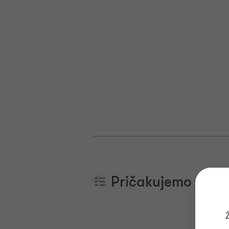
Pričakujemo
Ž