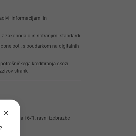
divi, informacijami in
 z zakonodajo in notranjimi standardi
dobne poti, s poudarkom na digitalnih
 potrošniškega kreditiranja skozi
zzivov strank
tivno 6/2. ali 6/1. ravni izobrazbe
v?