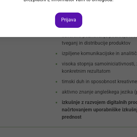
potrdilo, da niste v kazenskem po
Pričakovana znanja, izkušnje in kompet
Prijava
vsaj 3 leta izkušenj na področju ra
suvereno poznavanje področja kred
tveganj in distribucije produktov
izpiljene komunikacijske in analit
visoka stopnja samoiniciativnosti, 
konkretnim rezultatom
timski duh in sposobnost kreativn
aktivno znanje angleškega jezika (
izkušnje z razvojem digitalnih pro
načrtovanjem uporabniške izkušnje
prednost