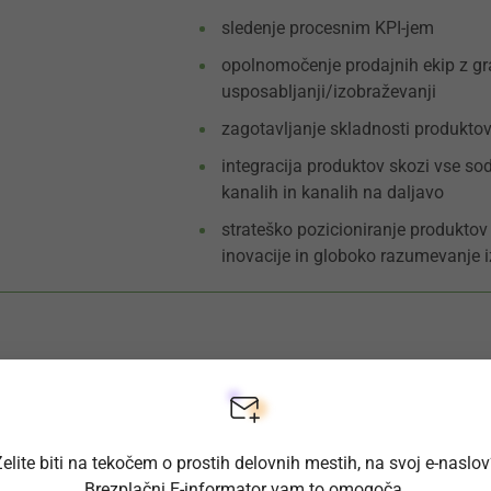
sledenje procesnim KPI‑jem
opolnomočenje prodajnih ekip z gra
usposabljanji/izobraževanji
zagotavljanje skladnosti produktov
integracija produktov skozi vse so
kanalih in kanalih na daljavo
strateško pozicioniranje produktov
inovacije in globoko razumevanje i
Pogoji za zasedbo delovnega mesta:
dokazilo o pridobljeni 7. ali alterna
elite biti na tekočem o prostih delovnih mestih, na svoj e-naslo
potrdilo o nekaznovanosti
Brezplačni E-informator vam to omogoča.