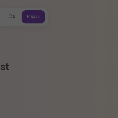
0
Prijava
st