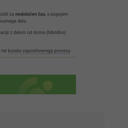
slili za
nedoločen čas
, s pogojem
kusnega dela.
naciji z delom od doma (hibridno)
i
ter
korake zaposlitvenega procesa
.