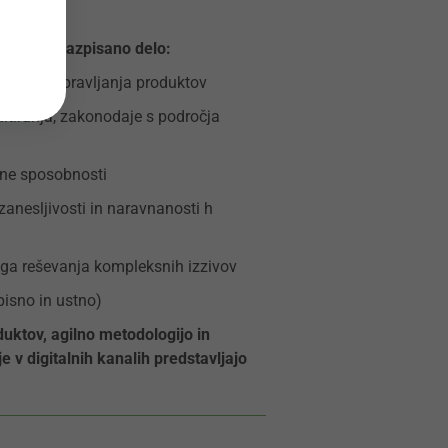
stopku
ence za razpisano delo:
zvoja in upravljanja produktov
itiranja, zakonodaje s področja
ične sposobnosti
zanesljivosti in naravnanosti h
ega reševanja kompleksnih izzivov
pisno in ustno)
duktov, agilno metodologijo in
 v digitalnih kanalih predstavljajo