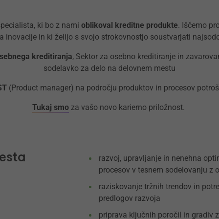
ecialista, ki bo z nami
oblikoval kreditne produkte
. Iščemo pr
 za inovacije in ki želijo s svojo strokovnostjo soustvarjati naj
sebnega kreditiranja
, Sektor za osebno kreditiranje in zavarov
sodelavko za delo na delovnem mestu
ST
(Product manager) na področju produktov in procesov potroš
Tukaj smo
za vašo novo karierno priložnost.
esta
razvoj, upravljanje in nenehna opti
procesov v tesnem sodelovanju z o
raziskovanje tržnih trendov in pot
predlogov razvoja
priprava ključnih poročil in gradiv