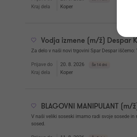
Kraj dela
Koper
Vodja izmene (m/ž) Despar 
Za delo v naši novi trgovini Spar Despar iščemo:
Prijave do
20. 8. 2026
Še 14 dni
Kraj dela
Koper
BLAGOVNI MANIPULANT (m/ž) 
V naši veliki soseski imamo radi svoje sosede in nj
sosed.