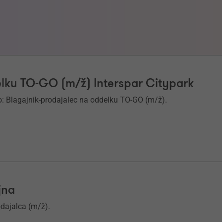
elku TO-GO (m/ž) Interspar Citypark
: Blagajnik-prodajalec na oddelku TO-GO (m/ž).
jna
odajalca (m/ž).