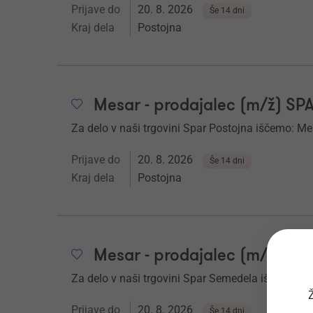
Prijave do
20. 8. 2026
Še 14 dni
Kraj dela
Postojna
Mesar - prodajalec (m/ž) SP
Za delo v naši trgovini Spar Postojna iščemo: Mes
Prijave do
20. 8. 2026
Še 14 dni
Kraj dela
Postojna
Mesar - prodajalec (m/ž) S
Za delo v naši trgovini Spar Semedela iščemo: Me
Ž
Prijave do
20. 8. 2026
Še 14 dni