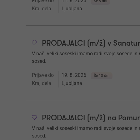
Prijave do
11. 8. 2026
Še 5 dni
Kraj dela
Ljubljana
PRODAJALCI (m/ž) v Sanaturi 
V naši veliki soseski imamo radi svoje sosede in nj
sosed.
Prijave do
19. 8. 2026
Še 13 dni
Kraj dela
Ljubljana
PRODAJALCI (m/ž) na Pomu
V naši veliki soseski imamo radi svoje sosede in nj
sosed.