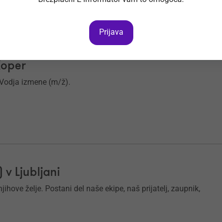
Prijava
Koper
 Vodja izmene (m/ž).
v Ljubljani
ihove želje. Postani del naše ekipe, naš prijatelj, zaupnik,