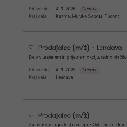
Prijave do
4. 9. 2026
Še 29 dni
Kraj dela
Kuzma, Murska Sobota, Puconci
Prodajalec (m/ž) – Lendava
Delo v urejenem in prijetnem okolju, redno plačilo
Prijave do
4. 9. 2026
Še 29 dni
Kraj dela
Lendava
Prodajalec (m/ž)
Za uspešno trgovinsko verigo z živili iščemo kand