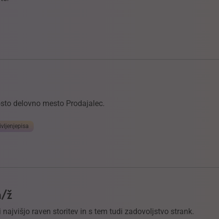
rosto delovno mesto Prodajalec.
ivljenjepisa
m/ž
 najvišjo raven storitev in s tem tudi zadovoljstvo strank.