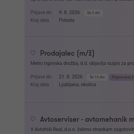
Prijave do
9. 8. 2026
Še 3 dni
Kraj dela
Polzela
Prodajalec (m/ž)
Metro trgovska družba, d.d. objavlja razpis za p
Prijave do
21. 8. 2026
Še 15 dni
Prijava brez ž
Kraj dela
Ljubljana, okolica
Avtoserviser - avtomehanik 
V Avtohiši Real, d.o.o. želimo strankam zagotoviti