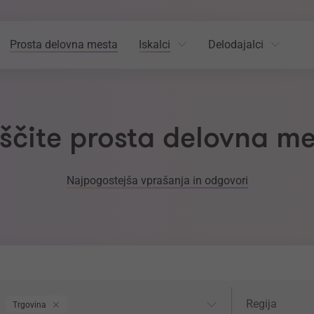
Prosta delovna mesta
Iskalci
Delodajalci
ščite prosta delovna m
Najpogostejša vprašanja in odgovori
odročje dela
Regija
Regija
Trgovina