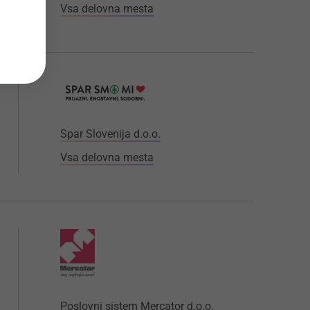
Vsa delovna mesta
Spar Slovenija d.o.o.
Vsa delovna mesta
Poslovni sistem Mercator d.o.o.