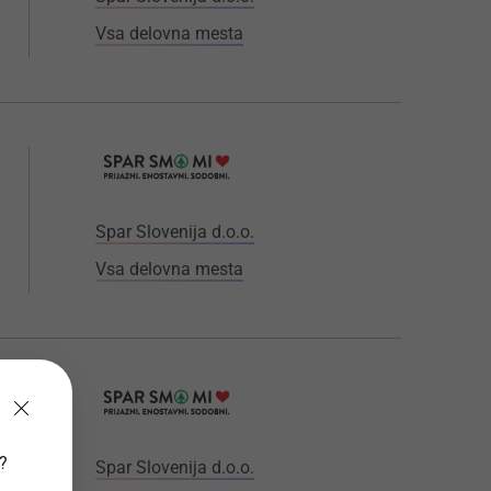
Vsa delovna mesta
Spar Slovenija d.o.o.
Vsa delovna mesta
v?
Spar Slovenija d.o.o.