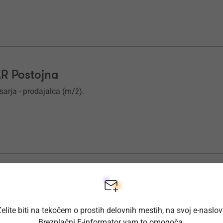
AR Postojna
arja - prodajalca (m/ž).
PAR Semedela
sarja - prodajalca (m/ž).
elite biti na tekočem o prostih delovnih mestih, na svoj e-naslo
Brezplačni E-informator vam to omogoča.