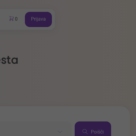
0
Prijava
esta
Poišči