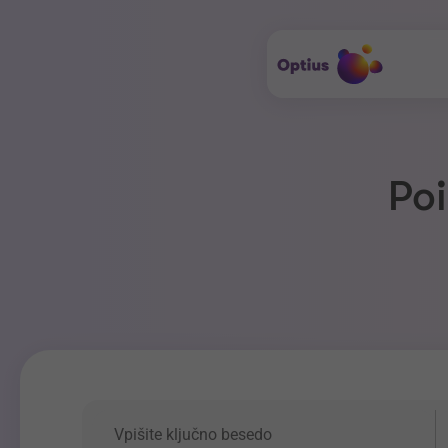
Poi
Ključna beseda
P