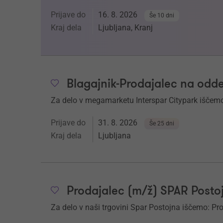
Prijave do
16. 8. 2026
Še 10 dni
Kraj dela
Ljubljana, Kranj
Blagajnik-Prodajalec na odd
Za delo v megamarketu Interspar Citypark iščemo
Prijave do
31. 8. 2026
Še 25 dni
Kraj dela
Ljubljana
Prodajalec (m/ž) SPAR Posto
Za delo v naši trgovini Spar Postojna iščemo: Pr