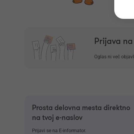
Prijava n
Oglas ni več objavl
Prosta delovna mesta direktno
na tvoj e-naslov
Prijavi se na E-informator.