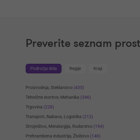
Preverite seznam prost
Področja dela
Regije
Kraji
Proizvodnja, Steklarstvo
(435)
Tehnične storitve, Mehanika
(346)
Trgovina
(228)
Transport, Nabava, Logistika
(212)
Strojništvo, Metalurgija, Rudarstvo
(194)
Prehrambena industrija, Živilstvo
(146)