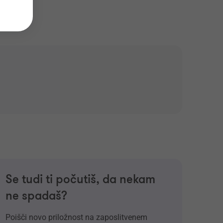
Se tudi ti počutiš, da nekam
ne spadaš?
Poišči novo priložnost na zaposlitvenem