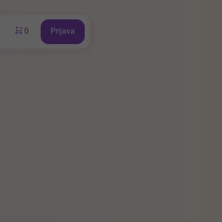
0
Prijava