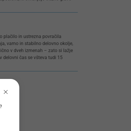
o plačilo in ustrezna povračila
a, varno in stabilno delovno okolje,
ično v dveh izmenah – zato si lažje
v delovni čas se všteva tudi 15
v?