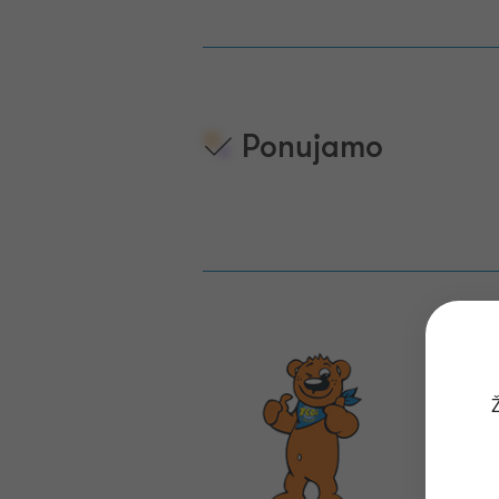
Ponujamo
Ž