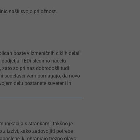
ic našli svojo priložnost.
licah boste v izmeničnih ciklih delali
V podjetju TEDi sledimo načelu
zato so pri nas dobrodošli tudi
šeni sodelavci vam pomagajo, da novo
 svojem delu postanete suvereni in
munikacija s strankami, takšno je
z izzivi, kako zadovoljiti potrebe
poslene, ki ohranjajo trezno glavo