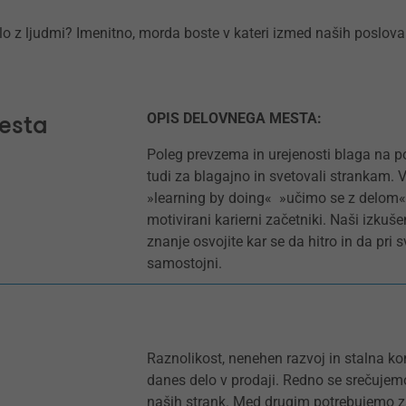
o z ljudmi? Imenitno, morda boste v kateri izmed naših poslovaln
esta
OPIS DELOVNEGA MESTA:
Poleg prevzema in urejenosti blaga na po
tudi za blagajno in svetovali strankam. 
»learning by doing« »učimo se z delom«, 
motivirani karierni začetniki. Naši izku
znanje osvojite kar se da hitro in da pri
samostojni.
Raznolikost, nenehen razvoj in stalna ko
danes delo v prodaji. Redno se srečujemo 
naših strank. Med drugim potrebujemo za