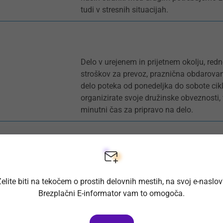
tudi v stresnih situacijah.
Delo v urejenem in prijetnem okolju, redn
stroškov za prevoz, praznična obdarovanj
delo poteka od ponedeljka do sobote cikl
organizirate svoje družinske obveznosti, 
minutni čas za pripravo na delo.
elite biti na tekočem o prostih delovnih mestih, na svoj e-naslo
Brezplačni E-informator vam to omogoča.