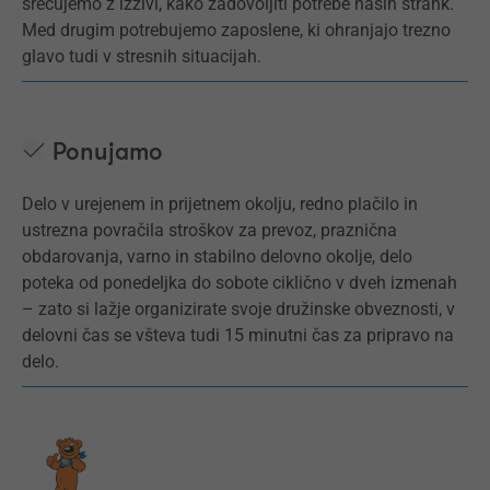
srečujemo z izzivi, kako zadovoljiti potrebe naših strank.
Med drugim potrebujemo zaposlene, ki ohranjajo trezno
glavo tudi v stresnih situacijah.
Ponujamo
Delo v urejenem in prijetnem okolju, redno plačilo in
ustrezna povračila stroškov za prevoz, praznična
obdarovanja, varno in stabilno delovno okolje, delo
poteka od ponedeljka do sobote ciklično v dveh izmenah
– zato si lažje organizirate svoje družinske obveznosti, v
delovni čas se všteva tudi 15 minutni čas za pripravo na
delo.