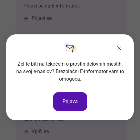
Prijavi se na E-informator.
Prijavi se
Želite biti na tekočem o prostih delovnih mestih,
na svoj e-naslov? Brezplačni E-informator vam to
omogoča.
Si že vpisan v Bazo CV-jev?
Prijava
Naj delodajalci iz množice kandidatov
izberejo ravno vas.
Vpiši se