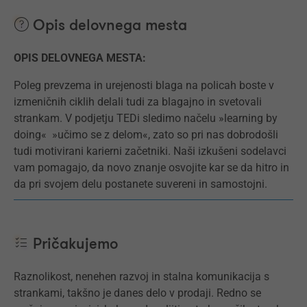
Opis delovnega mesta
OPIS DELOVNEGA MESTA:
Poleg prevzema in urejenosti blaga na policah boste v
izmeničnih ciklih delali tudi za blagajno in svetovali
strankam. V podjetju TEDi sledimo načelu »learning by
doing« »učimo se z delom«, zato so pri nas dobrodošli
tudi motivirani karierni začetniki. Naši izkušeni sodelavci
vam pomagajo, da novo znanje osvojite kar se da hitro in
da pri svojem delu postanete suvereni in samostojni.
Pričakujemo
Raznolikost, nenehen razvoj in stalna komunikacija s
strankami, takšno je danes delo v prodaji. Redno se