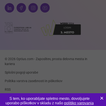
© 2026 Optius.com - Zaposlitev, prosta delovna mesta in
kariera
Splošni pogoji uporabe
Politika varstva zasebnosti in piškotkov
RSS
Piškotki
S tem, ko uporabljate spletno mesto, dovoljujete
uporabo piškotkov v skladu z našo
politiko varovanja