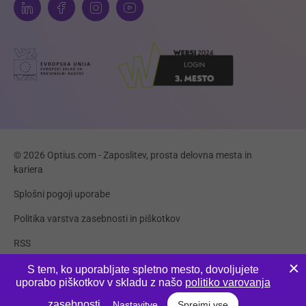
© 2026 Optius.com - Zaposlitev, prosta delovna mesta in
kariera
Splošni pogoji uporabe
Politika varstva zasebnosti in piškotkov
RSS
Piškotki
S tem, ko uporabljate spletno mesto, dovoljujete
uporabo piškotkov v skladu z našo
politiko varovanja
Produkcija:
Innovatif
zasebnosti
.
Nastavitve
Sprejmi vse