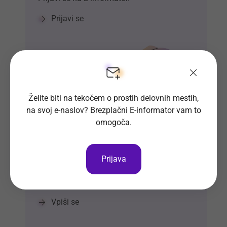
Prijavi se
Želite biti na tekočem o prostih delovnih mestih,
na svoj e-naslov? Brezplačni E-informator vam to
omogoča.
Si že vpisan v Bazo CV-jev?
Prijava
Naj delodajalci iz množice kandidatov
izberejo ravno vas.
Vpiši se