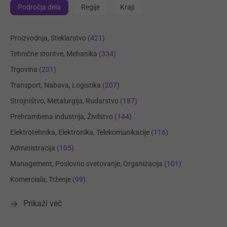
Področja dela
Regije
Kraji
Proizvodnja, Steklarstvo
(421)
Tehnične storitve, Mehanika
(334)
Trgovina
(231)
Transport, Nabava, Logistika
(207)
Strojništvo, Metalurgija, Rudarstvo
(187)
Prehrambena industrija, Živilstvo
(144)
Elektrotehnika, Elektronika, Telekomunikacije
(116)
Administracija
(105)
Management, Poslovno svetovanje, Organizacija
(101)
Komerciala, Trženje
(99)
Prikaži več