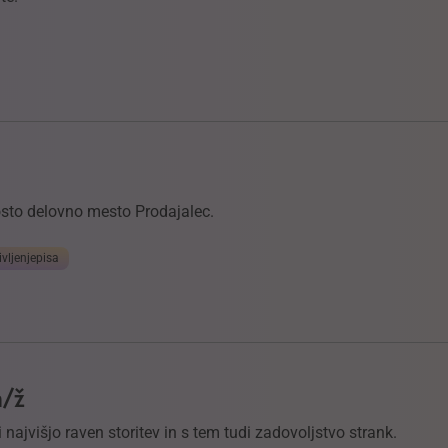
rosto delovno mesto Prodajalec.
ivljenjepisa
m/ž
 najvišjo raven storitev in s tem tudi zadovoljstvo strank.