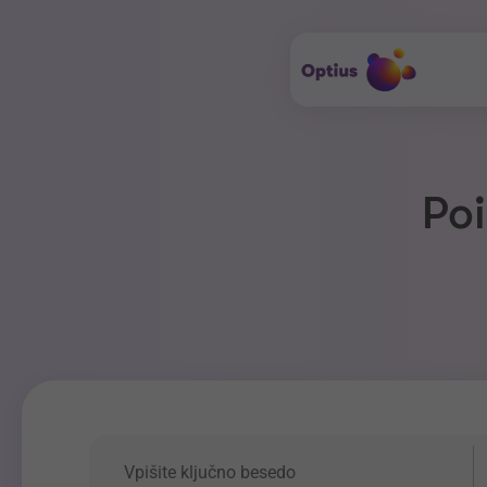
Poi
Ključna beseda
P