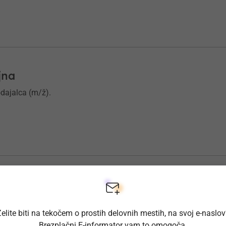
jna
odajalca (m/ž).
AR Postojna
arja - prodajalca (m/ž).
elite biti na tekočem o prostih delovnih mestih, na svoj e-naslo
Brezplačni E-informator vam to omogoča.