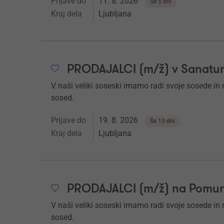
Prijave do
11. 8. 2026
Še 5 dni
Kraj dela
Ljubljana
PRODAJALCI (m/ž) v Sanaturi 
V naši veliki soseski imamo radi svoje sosede in nj
sosed.
Prijave do
19. 8. 2026
Še 13 dni
Kraj dela
Ljubljana
PRODAJALCI (m/ž) na Pomu
V naši veliki soseski imamo radi svoje sosede in nj
sosed.