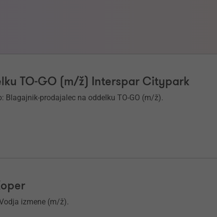
elku TO-GO (m/ž) Interspar Citypark
: Blagajnik-prodajalec na oddelku TO-GO (m/ž).
Koper
 Vodja izmene (m/ž).