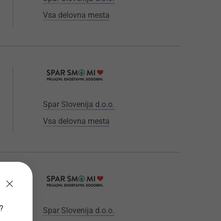
Vsa delovna mesta
Spar Slovenija d.o.o.
Vsa delovna mesta
v?
Spar Slovenija d.o.o.