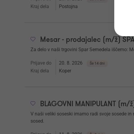
Kraj dela
Postojna
Mesar - prodajalec (m/ž) S
Za delo v naši trgovini Spar Semedela iščemo: Me
Prijave do
20. 8. 2026
Še 14 dni
Kraj dela
Koper
BLAGOVNI MANIPULANT (m/ž) 
V naši veliki soseski imamo radi svoje sosede in nj
sosed.