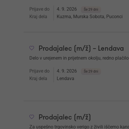
Prijave do
4. 9. 2026
Še 29 dni
Kraj dela
Kuzma, Murska Sobota, Puconci
Prodajalec (m/ž) – Lendava
Delo v urejenem in prijetnem okolju, redno plačilo
Prijave do
4. 9. 2026
Še 29 dni
Kraj dela
Lendava
Prodajalec (m/ž)
Za uspešno trgovinsko verigo z živili iščemo kand