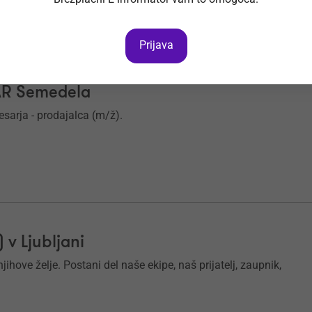
Prijava
PAR Semedela
sarja - prodajalca (m/ž).
v Ljubljani
ihove želje. Postani del naše ekipe, naš prijatelj, zaupnik,