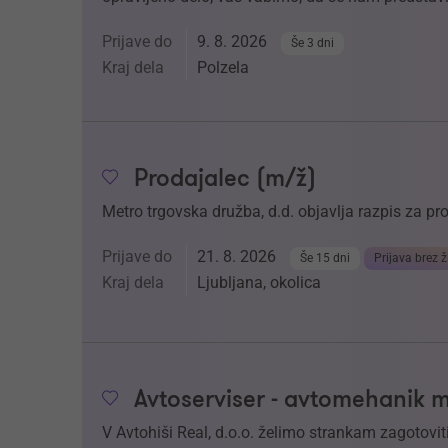
Prijave do
9. 8. 2026
Še 3 dni
Kraj dela
Polzela
Prodajalec (m/ž)
Metro trgovska družba, d.d. objavlja razpis za p
Prijave do
21. 8. 2026
Še 15 dni
Prijava brez ž
Kraj dela
Ljubljana, okolica
Avtoserviser - avtomehanik 
V Avtohiši Real, d.o.o. želimo strankam zagotoviti