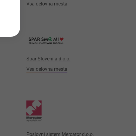
Vsa delovna mesta
Spar Slovenija d.o.o.
Vsa delovna mesta
Poslovni sistem Mercator d.o.o.