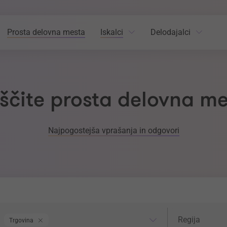
Prosta delovna mesta
Iskalci
Delodajalci
ščite prosta delovna m
Najpogostejša vprašanja in odgovori
odročje dela
Regija
Regija
Trgovina