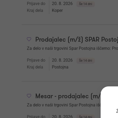
Prijave do
20. 8. 2026
Še 14 dni
Kraj dela
Koper
Prodajalec (m/ž) SPAR Posto
Za delo v naši trgovini Spar Postojna iščemo: Pr
Prijave do
20. 8. 2026
Še 14 dni
Kraj dela
Postojna
Mesar - prodajalec (m/ž) SP
Za delo v naši trgovini Spar Postojna iščemo: Mes
Ž
Prijave do
20. 8. 2026
Še 14 dni