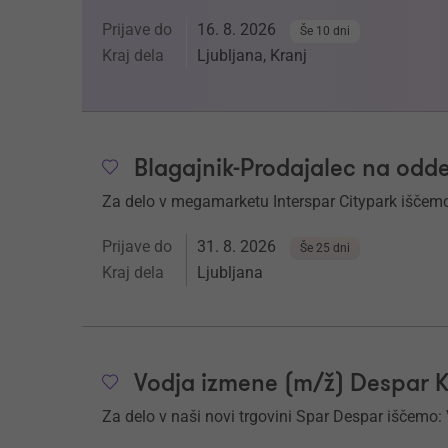
Prijave do
16. 8. 2026
Še 10 dni
Kraj dela
Ljubljana, Kranj
Blagajnik-Prodajalec na odd
Za delo v megamarketu Interspar Citypark iščemo
Prijave do
31. 8. 2026
Še 25 dni
Kraj dela
Ljubljana
Vodja izmene (m/ž) Despar 
Za delo v naši novi trgovini Spar Despar iščemo: