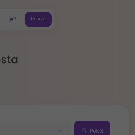
0
Prijava
esta
Poišči