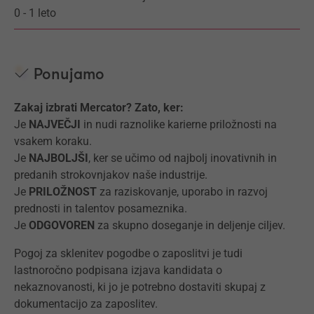
0 - 1 leto
Ponujamo
Zakaj izbrati Mercator? Zato, ker:
Je
NAJVEČJI
in nudi raznolike karierne priložnosti na
vsakem koraku.
Je
NAJBOLJŠI
, ker se učimo od najbolj inovativnih in
predanih strokovnjakov naše industrije.
Je
PRILOŽNOST
za raziskovanje, uporabo in razvoj
prednosti in talentov posameznika.
Je
ODGOVOREN
za skupno doseganje in deljenje ciljev.
Pogoj za sklenitev pogodbe o zaposlitvi je tudi
lastnoročno podpisana izjava kandidata o
nekaznovanosti, ki jo je potrebno dostaviti skupaj z
dokumentacijo za zaposlitev.