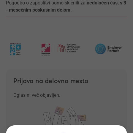
Pogodbo o zaposlitvi bomo sklenili za
nedoločen čas, s 3
- mesečnim poskusnim delom.
Prijava na delovno mesto
Oglas ni več objavljen.