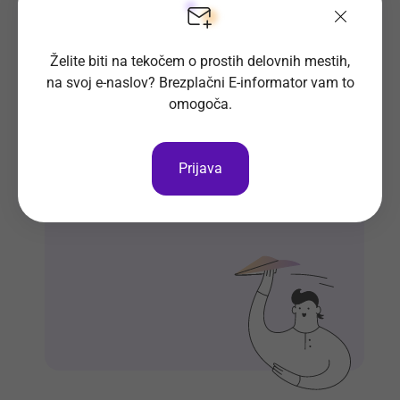
Želite biti na tekočem o prostih delovnih mestih,
na svoj e-naslov? Brezplačni E-informator vam to
omogoča.
Prosta delovna mesta direktno na
tvoj e-naslov
Prijava
Prijavi se na E-informator.
Prijavi se