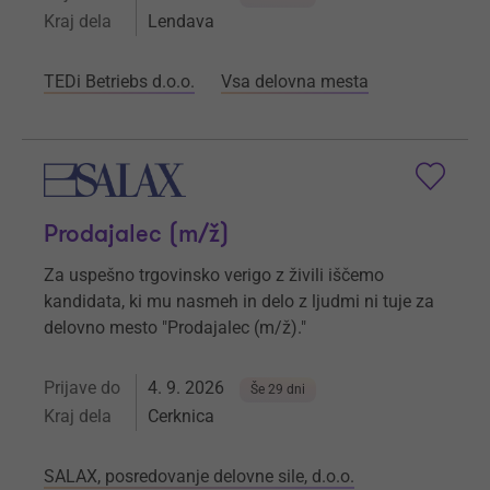
Kraj dela
Lendava
TEDi Betriebs d.o.o.
Vsa delovna mesta
Prodajalec (m/ž)
Za uspešno trgovinsko verigo z živili iščemo
kandidata, ki mu nasmeh in delo z ljudmi ni tuje za
delovno mesto "Prodajalec (m/ž)."
Prijave do
4. 9. 2026
Še 29 dni
Kraj dela
Cerknica
SALAX, posredovanje delovne sile, d.o.o.