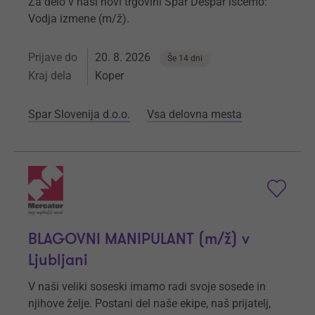
Za delo v naši novi trgovini Spar Despar iščemo:
Vodja izmene (m/ž).
Prijave do
20. 8. 2026
Še 14 dni
Kraj dela
Koper
Spar Slovenija d.o.o.
Vsa delovna mesta
BLAGOVNI MANIPULANT (m/ž) v
Ljubljani
V naši veliki soseski imamo radi svoje sosede in
njihove želje. Postani del naše ekipe, naš prijatelj,