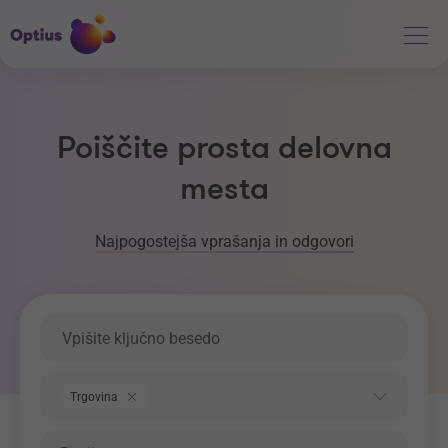
Poiščite prosta delovna
mesta
Najpogostejša vprašanja in odgovori
Ključna beseda
Področje dela
Trgovina
Regija