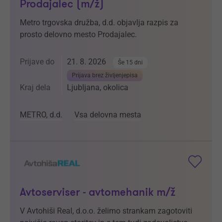
Prodajalec (m/ž)
Metro trgovska družba, d.d. objavlja razpis za
prosto delovno mesto Prodajalec.
Prijave do
21. 8. 2026
Še 15 dni
Prijava brez življenjepisa
Kraj dela
Ljubljana, okolica
METRO, d.d.
Vsa delovna mesta
Avtoserviser - avtomehanik m/ž
V Avtohiši Real, d.o.o. želimo strankam zagotoviti