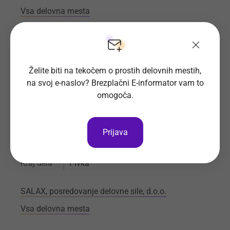
Vsa delovna mesta
Želite biti na tekočem o prostih delovnih mestih,
Prodajalec (m/ž)
na svoj e-naslov? Brezplačni E-informator vam to
omogoča.
Za uspešno trgovinsko verigo z živili iščemo
kandidata, ki mu nasmeh in delo z ljudmi ni tuje za
delovno mesto "Prodajalec (m/ž)."
Prijava
Prijave do
4. 9. 2026
Še 29 dni
Kraj dela
Pivka
SALAX, posredovanje delovne sile, d.o.o.
Vsa delovna mesta