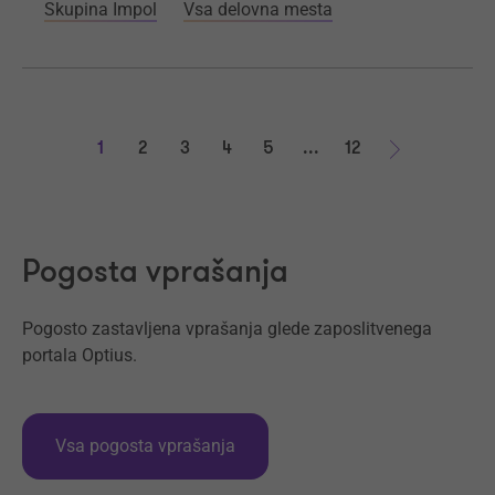
Skupina Impol
Vsa delovna mesta
1
2
3
4
5
...
12
Naprej
Pogosta vprašanja
Pogosto zastavljena vprašanja glede zaposlitvenega
portala Optius.
Vsa pogosta vprašanja