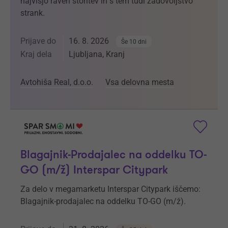
najvišjo raven storitev in s tem tudi zadovoljstvo
strank.
Prijave do
16. 8. 2026
Še 10 dni
Kraj dela
Ljubljana, Kranj
Avtohiša Real, d.o.o.
Vsa delovna mesta
Blagajnik-Prodajalec na oddelku TO-
GO (m/ž) Interspar Citypark
Za delo v megamarketu Interspar Citypark iščemo:
Blagajnik-prodajalec na oddelku TO-GO (m/ž).