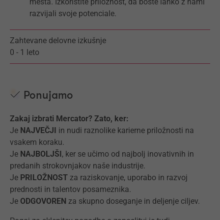
mesta. Izkoristite priložnost, da boste lahko z nami
razvijali svoje potenciale.
Zahtevane delovne izkušnje
0 - 1 leto
Ponujamo
Zakaj izbrati Mercator? Zato, ker:
Je
NAJVEČJI
in nudi raznolike karierne priložnosti na
vsakem koraku.
Je
NAJBOLJŠI
, ker se učimo od najbolj inovativnih in
predanih strokovnjakov naše industrije.
Je
PRILOŽNOST
za raziskovanje, uporabo in razvoj
prednosti in talentov posameznika.
Je
ODGOVOREN
za skupno doseganje in deljenje ciljev.