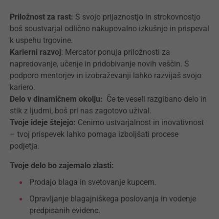
Priložnost za rast:
S svojo prijaznostjo in strokovnostjo
boš soustvarjal odlično nakupovalno izkušnjo in prispeval
k uspehu trgovine.
Karierni razvoj
: Mercator ponuja priložnosti za
napredovanje, učenje in pridobivanje novih veščin. S
podporo mentorjev in izobraževanji lahko razvijaš svojo
kariero.
Delo v dinamičnem okolju:
Če te veseli razgibano delo in
stik z ljudmi, boš pri nas zagotovo užival.
Tvoje ideje štejejo:
Cenimo ustvarjalnost in inovativnost
– tvoj prispevek lahko pomaga izboljšati procese
podjetja.
Tvoje delo bo zajemalo zlasti:
Prodajo blaga in svetovanje kupcem.
Opravljanje blagajniškega poslovanja in vodenje
predpisanih evidenc.