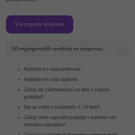
Vsa pogosta vprašanja
50 najpogostejših vprašanj na razgovoru.
Naštetje mi vaše prednosti.
Naštejte mi vaše slabosti.
Zakaj ste zainteresirani za delo v našem
podjetju?
Kje se vidite v naslednjih 5, 10 letih?
Zakaj želite zapustiti podjetje v katerem ste
trenutno zaposleni?
Zakaj so v vašem življenjepisu premori med