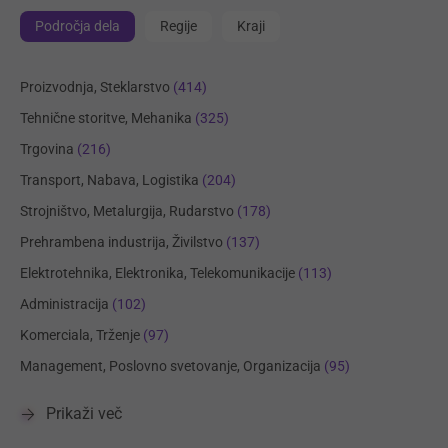
Področja dela
Regije
Kraji
Proizvodnja, Steklarstvo
(414)
Tehnične storitve, Mehanika
(325)
Trgovina
(216)
Transport, Nabava, Logistika
(204)
Strojništvo, Metalurgija, Rudarstvo
(178)
Prehrambena industrija, Živilstvo
(137)
Elektrotehnika, Elektronika, Telekomunikacije
(113)
Administracija
(102)
Komerciala, Trženje
(97)
Management, Poslovno svetovanje, Organizacija
(95)
Prikaži več