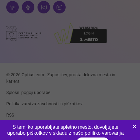
© 2026 Optius.com - Zaposlitev, prosta delovna mesta in
kariera
Splošni pogoji uporabe
Politika varstva zasebnosti in piškotkov
RSS
Piškotki
S tem, ko uporabljate spletno mesto, dovoljujete
uporabo piškotkov v skladu z našo
politiko varovanja
Produkcija:
Innovatif