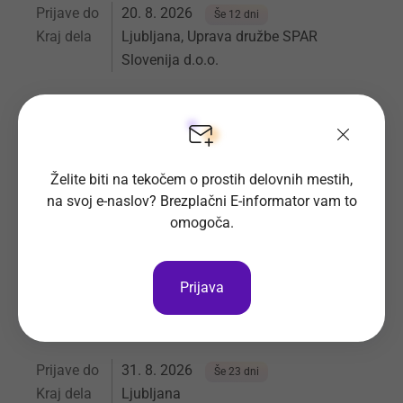
Prijave do
20. 8. 2026
Še 12 dni
Kraj dela
Ljubljana, Uprava družbe SPAR
Slovenija d.o.o.
Spar Slovenija d.o.o.
Vsa delovna mesta
Želite biti na tekočem o prostih delovnih mestih,
na svoj e-naslov? Brezplačni E-informator vam to
omogoča.
Blagajnik-Prodajalec na oddelku TO-
GO (m/ž) Interspar Citypark
Prijava
Za delo v megamarketu Interspar Citypark iščemo:
Blagajnik-prodajalec na oddelku TO-GO (m/ž).
Prijave do
31. 8. 2026
Še 23 dni
Kraj dela
Ljubljana