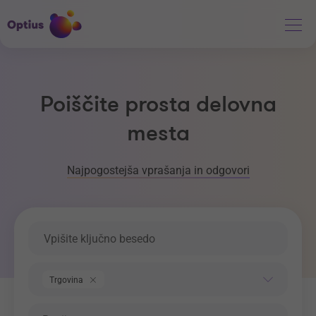
Poiščite prosta delovna
mesta
Najpogostejša vprašanja in odgovori
Ključna beseda
Področje dela
Trgovina
Regija