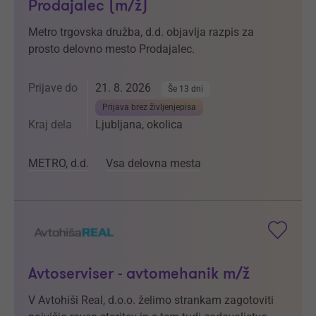
Prodajalec (m/ž)
Metro trgovska družba, d.d. objavlja razpis za
prosto delovno mesto Prodajalec.
Prijave do
21. 8. 2026
Še 13 dni
Prijava brez življenjepisa
Kraj dela
Ljubljana, okolica
METRO, d.d.
Vsa delovna mesta
Avtoserviser - avtomehanik m/ž
V Avtohiši Real, d.o.o. želimo strankam zagotoviti