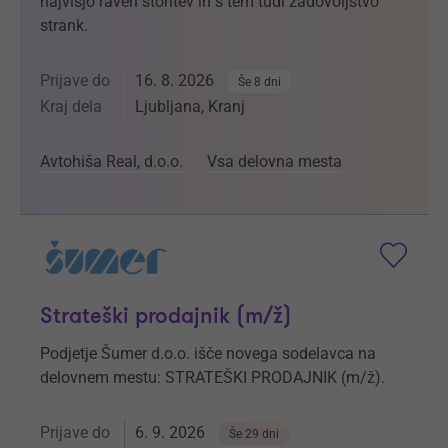
najvišjo raven storitev in s tem tudi zadovoljstvo
strank.
Prijave do
16. 8. 2026
Še 8 dni
Kraj dela
Ljubljana, Kranj
Avtohiša Real, d.o.o.
Vsa delovna mesta
Strateški prodajnik (m/ž)
Podjetje Šumer d.o.o. išče novega sodelavca na
delovnem mestu: STRATEŠKI PRODAJNIK (m/ž).
Prijave do
6. 9. 2026
Še 29 dni