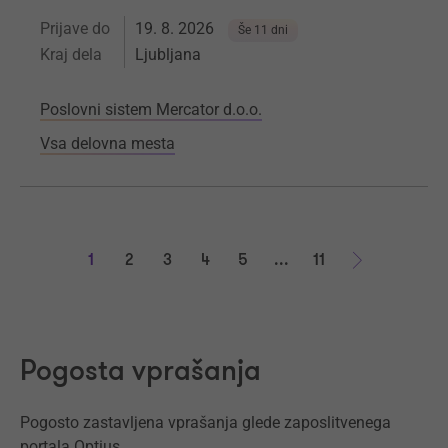
Prijave do
19. 8. 2026
Še 11 dni
Kraj dela
Ljubljana
Poslovni sistem Mercator d.o.o.
Vsa delovna mesta
1
2
3
4
5
...
11
Naprej
Pogosta vprašanja
Pogosto zastavljena vprašanja glede zaposlitvenega
portala Optius.