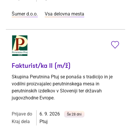
Šumer d.o.o.
Vsa delovna mesta
Fakturist/ka II (m/ž)
Skupina Perutnina Ptuj se ponaša s tradicijo in je
vodilni proizvajalec perutninskega mesa in
perutninskih izdelkov v Sloveniji ter državah
jugovzhodne Evrope.
Prijave do
6. 9. 2026
Še 28 dni
Kraj dela
Ptuj