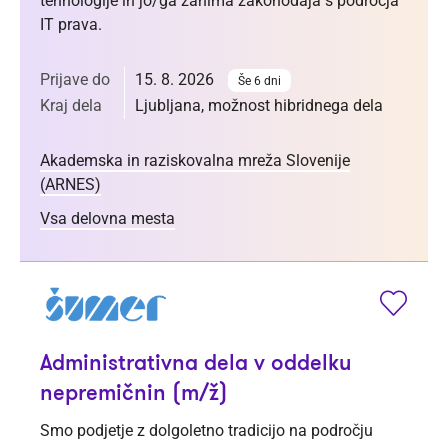
tehnologije in jo/ga zanima zakonodaja s področja
IT prava.
Prijave do
15. 8. 2026
Še 6 dni
Kraj dela
Ljubljana, možnost hibridnega dela
Akademska in raziskovalna mreža Slovenije
(ARNES)
Vsa delovna mesta
Administrativna dela v oddelku
nepremičnin (m/ž)
Smo podjetje z dolgoletno tradicijo na področju