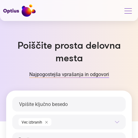
Poiščite prosta delovna
mesta
Najpogostejša vprašanja in odgovori
Ključna beseda
Področje dela
Vec izbranih
Regija