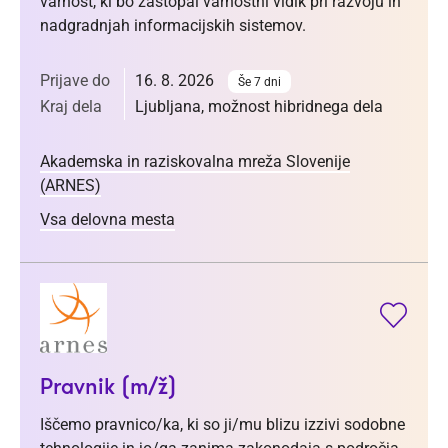
varnost, ki bo zastopal varnostni vidik pri razvoju in
nadgradnjah informacijskih sistemov.
Prijave do
16. 8. 2026
Še 7 dni
Kraj dela
Ljubljana, možnost hibridnega dela
Akademska in raziskovalna mreža Slovenije
(ARNES)
Vsa delovna mesta
Pravnik (m/ž)
Iščemo pravnico/ka, ki so ji/mu blizu izzivi sodobne