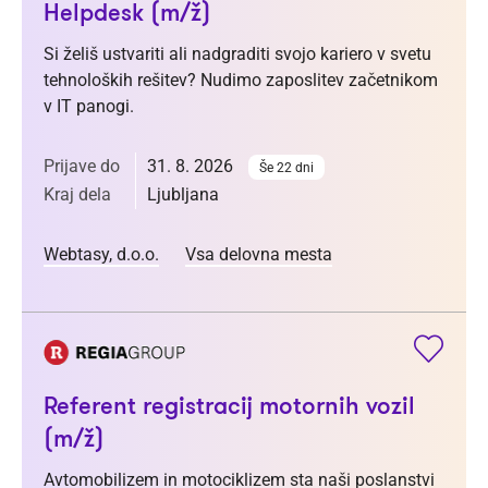
Helpdesk (m/ž)
Si želiš ustvariti ali nadgraditi svojo kariero v svetu
tehnoloških rešitev? Nudimo zaposlitev začetnikom
v IT panogi.
Prijave do
31. 8. 2026
Še 22 dni
Kraj dela
Ljubljana
Webtasy, d.o.o.
Vsa delovna mesta
Referent registracij motornih vozil
(m/ž)
Avtomobilizem in motociklizem sta naši poslanstvi