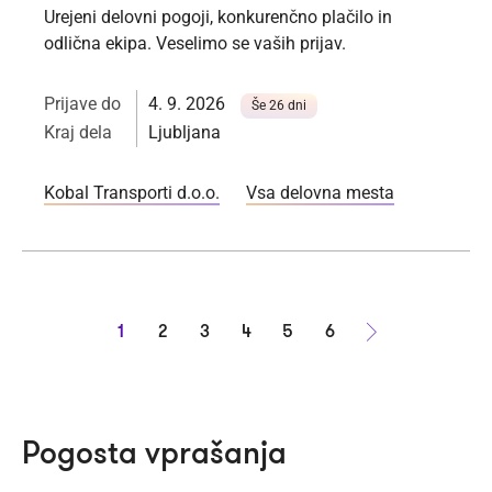
Urejeni delovni pogoji, konkurenčno plačilo in
odlična ekipa. Veselimo se vaših prijav.
Prijave do
4. 9. 2026
Še 26 dni
Kraj dela
Ljubljana
Kobal Transporti d.o.o.
Vsa delovna mesta
1
2
3
4
5
6
Naprej
Pogosta vprašanja