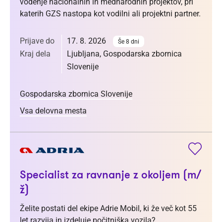
vodenje nacionalnih in mednarodnih projektov, pri
katerih GZS nastopa kot vodilni ali projektni partner.
Prijave do
17. 8. 2026
Še 8 dni
Kraj dela
Ljubljana, Gospodarska zbornica
Slovenije
Gospodarska zbornica Slovenije
Vsa delovna mesta
Specialist za ravnanje z okoljem (m/
ž)
Želite postati del ekipe Adrie Mobil, ki že več kot 55
let razvija in izdeluje počitniška vozila?