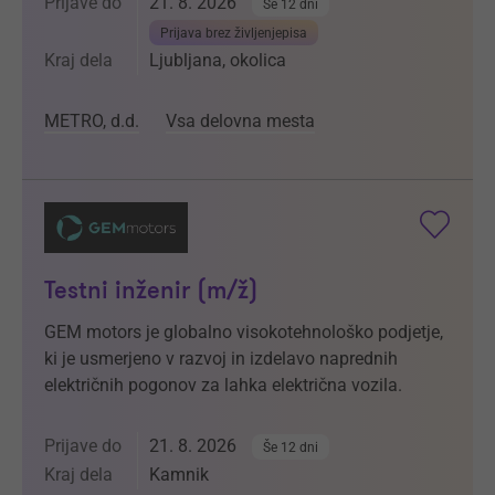
Prijave do
21. 8. 2026
Še 12 dni
Prijava brez življenjepisa
Kraj dela
Ljubljana, okolica
METRO, d.d.
Vsa delovna mesta
Testni inženir (m/ž)
GEM motors je globalno visokotehnološko podjetje,
ki je usmerjeno v razvoj in izdelavo naprednih
električnih pogonov za lahka električna vozila.
Prijave do
21. 8. 2026
Še 12 dni
Kraj dela
Kamnik