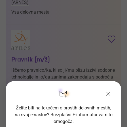
(ARNES)
Vsa delovna mesta
Pravnik (m/ž)
Iščemo pravnico/ka, ki so ji/mu blizu izzivi sodobne
tehnologije in jo/ga zanima zakonodaja s področja
IT prava.
Prijave do
15. 8. 2026
Še 6 dni
Kraj dela
Ljubljana, možnost hibridnega dela
Želite biti na tekočem o prostih delovnih mestih,
na svoj e-naslov? Brezplačni E-informator vam to
omogoča.
Akademska in raziskovalna mreža Slovenije