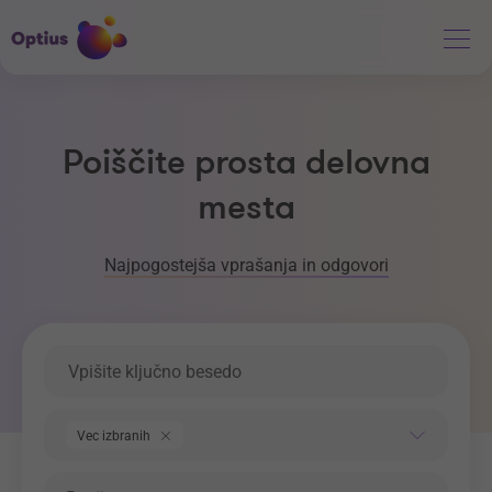
Poiščite prosta delovna
mesta
Najpogostejša vprašanja in odgovori
Ključna beseda
Področje dela
Vec izbranih
Regija