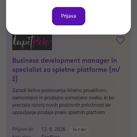
(ARNES)
Vsa delovna mesta
Prijava
Business development manager in
specialist za spletne platforme (m/
ž)
Zaradi širitve poslovanja iščemo proaktivno,
samostojno in prodajno usmerjeno osebo, ki bo
prevzela razvoj novih poslovnih priložnosti ter
upravljanje prodaje preko spletnih platform.
Prijave do
13. 8. 2026
Še 4 dni