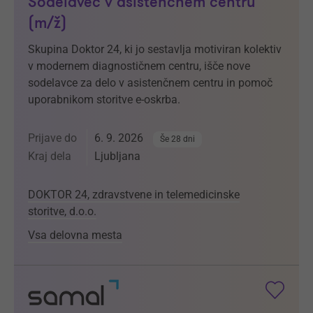
Sodelavec v asistenčnem centru
(m/ž)
Skupina Doktor 24, ki jo sestavlja motiviran kolektiv
v modernem diagnostičnem centru, išče nove
sodelavce za delo v asistenčnem centru in pomoč
uporabnikom storitve e-oskrba.
Prijave do
6. 9. 2026
Še 28 dni
Kraj dela
Ljubljana
DOKTOR 24, zdravstvene in telemedicinske
storitve, d.o.o.
Vsa delovna mesta