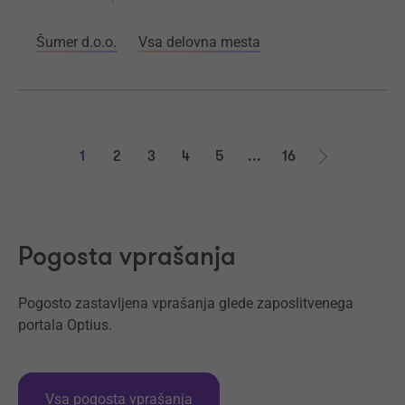
Šumer d.o.o.
Vsa delovna mesta
1
2
3
4
5
...
16
Naprej
Pogosta vprašanja
Pogosto zastavljena vprašanja glede zaposlitvenega
portala Optius.
Vsa pogosta vprašanja