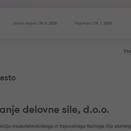
Datum objave:
29. 6. 2026
Prijave do:
29. 7. 2026
Vsa
mesto
nje delovne sile, d.o.o.
ročju visokotehnološkega in trajnostnega tlačnega litja alumini