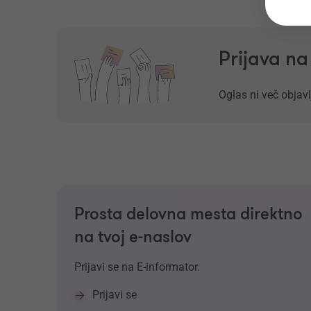
Prijava n
Oglas ni več objavl
Prosta delovna mesta direktno
na tvoj e-naslov
Prijavi se na E-informator.
Prijavi se