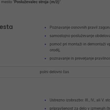
 mesto "
Posluževalec stroja (m/ž)
".
esta
Poznavanje osnovnih pravil zagona 
samostojno posluževanje obdelovalni
pomoč pri montaži in demontaži vp
orodij,
poznavanje in preverjanje pravilnos
polni delovni čas
Ustrezno izobrazbo: III., IV., ali V. s
pripravljenost za delo v izmenah (tri