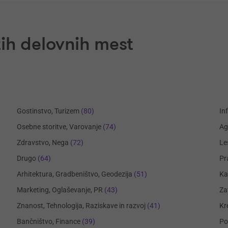
ih delovnih mest
Gostinstvo, Turizem
(80)
In
Osebne storitve, Varovanje
(74)
Ag
Zdravstvo, Nega
(72)
Le
Drugo
(64)
Pr
Arhitektura, Gradbeništvo, Geodezija
(51)
Ka
Marketing, Oglaševanje, PR
(43)
Za
Znanost, Tehnologija, Raziskave in razvoj
(41)
Kr
Bančništvo, Finance
(39)
Po