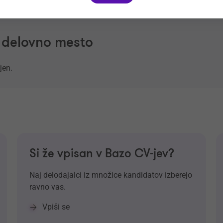
a delovno mesto
jen.
Si že vpisan v Bazo CV-jev?
Naj delodajalci iz množice kandidatov izberejo
ravno vas.
Vpiši se