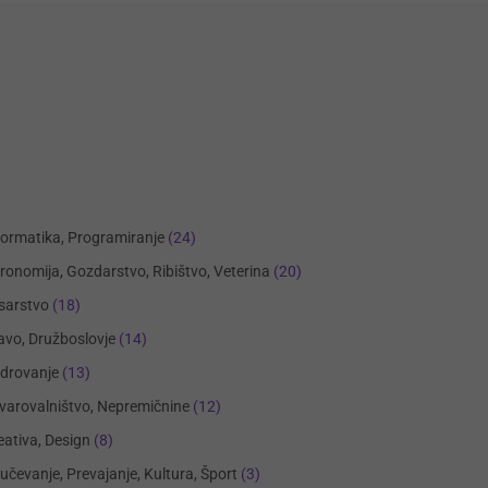
formatika, Programiranje
(24)
ronomija, Gozdarstvo, Ribištvo, Veterina
(20)
sarstvo
(18)
avo, Družboslovje
(14)
drovanje
(13)
varovalništvo, Nepremičnine
(12)
eativa, Design
(8)
učevanje, Prevajanje, Kultura, Šport
(3)