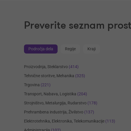
Preverite seznam prost
Področja dela
Regije
Kraji
Proizvodnja, Steklarstvo
(414)
Tehnične storitve, Mehanika
(325)
Trgovina
(221)
Transport, Nabava, Logistika
(204)
Strojništvo, Metalurgija, Rudarstvo
(178)
Prehrambena industrija, Živilstvo
(137)
Elektrotehnika, Elektronika, Telekomunikacije
(113)
Administracija
(102)