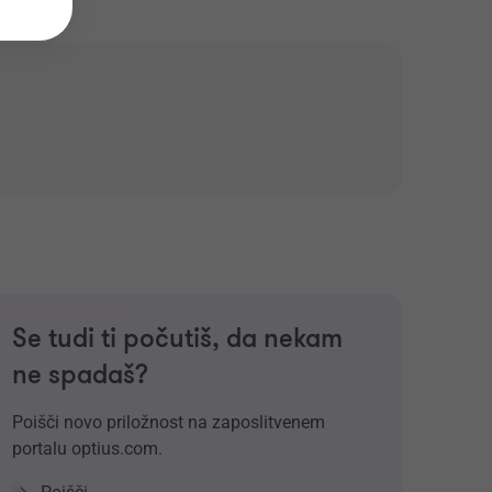
Se tudi ti počutiš, da nekam
ne spadaš?
Poišči novo priložnost na zaposlitvenem
portalu optius.com.