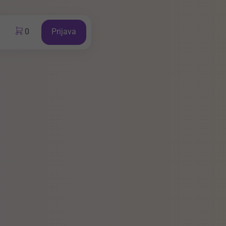
0
Prijava