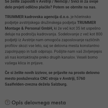
Se želite zaposliti v Avstriji / Nemčiji / Švici in za svoje
delo prejeti odlično plačilo? Potem se obrnite na nas.
TRUMMER kadrovska agencija d.o.o.
je hčerinsko
podjetje avstrijskega družinskega podjetja
TRUMMER
Montage & Personal GmbH,
ki že več kot 35 let uspešno
deluje na področju kadrovanja. Sodelovanje z več kot 800
podjetji iz Avstrije nam omogoča zaposlovanje različnih
profilov skozi vse leto, saj se delovna mesta konstantno
zapolnjujejo in tudi odpirajo. Pošljite nam vaš življenjepis
ali nas kontaktirajte preko drugih kanalov. Veseli bomo
vašega klica in prijave.
Če si želite novih izzivov, se prijavite na prosto delovno
mesto posluževalca CNC stroja v Avstriji, 5760
Saalfelden-zvezna dežela Salzburg.
Opis delovnega mesta