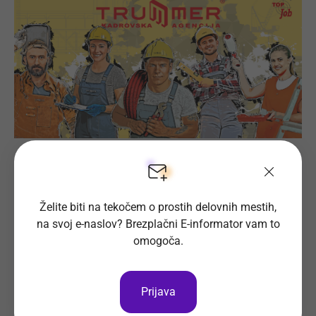
Prijava na delovno mesto
Želite biti na tekočem o prostih delovnih mestih,
na svoj e-naslov? Brezplačni E-informator vam to
Oglas ni več objavljen.
omogoča.
Prijava