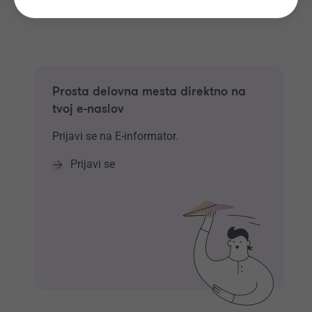
Prosta delovna mesta direktno na
tvoj e-naslov
Prijavi se na E-informator.
Prijavi se