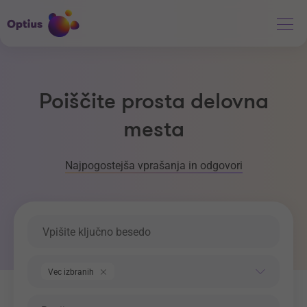
Poiščite prosta delovna
mesta
Najpogostejša vprašanja in odgovori
Ključna beseda
Področje dela
Vec izbranih
Regija