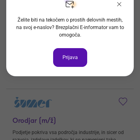
Operater na žični eroziji (m/ž)
Podjetje Šumer d.o.o. pokriva vsa področja
industrije.
Prijave do
6. 9. 2026
Še 28 dni
Kraj dela
Ljubečna
Šumer d.o.o.
Vsa delovna mesta
Orodjar (m/ž)
Podjetje pokriva vsa področja industrije, in sicer od
razvoja, izdelave izdelkov, ki so namenjeni tako