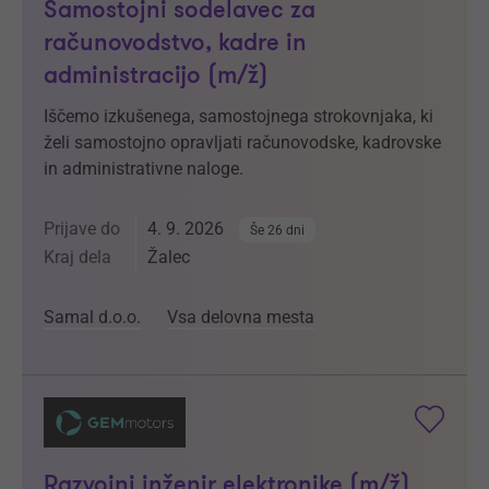
Samostojni sodelavec za
računovodstvo, kadre in
administracijo (m/ž)
Iščemo izkušenega, samostojnega strokovnjaka, ki
želi samostojno opravljati računovodske, kadrovske
in administrativne naloge.
Prijave do
4. 9. 2026
Še 26 dni
Kraj dela
Žalec
Samal d.o.o.
Vsa delovna mesta
Razvojni inženir elektronike (m/ž)