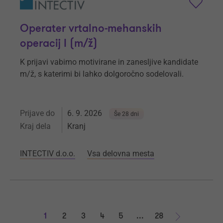
Operater vrtalno-mehanskih
operacij I (m/ž)
K prijavi vabimo motivirane in zanesljive kandidate
m/ž, s katerimi bi lahko dolgoročno sodelovali.
Prijave do
6. 9. 2026
Še 28 dni
Kraj dela
Kranj
INTECTIV d.o.o.
Vsa delovna mesta
1
2
3
4
5
...
28