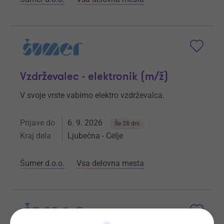
Vzdrževalec - elektronik (m/ž)
V svoje vrste vabimo elektro vzdrževalca.
Prijave do
6. 9. 2026
Še 28 dni
Kraj dela
Ljubečna - Celje
Šumer d.o.o.
Vsa delovna mesta