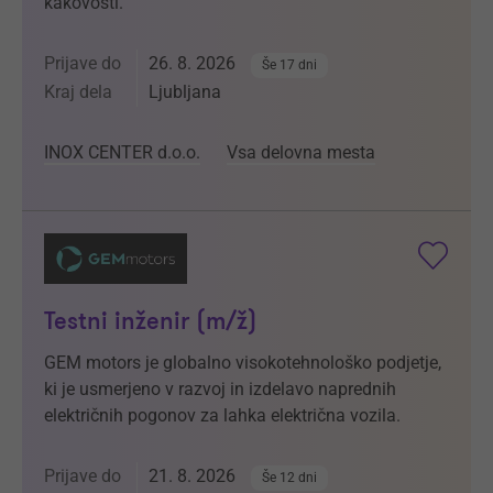
kakovosti.
Prijave do
26. 8. 2026
Še 17 dni
Kraj dela
Ljubljana
INOX CENTER d.o.o.
Vsa delovna mesta
Testni inženir (m/ž)
GEM motors je globalno visokotehnološko podjetje,
ki je usmerjeno v razvoj in izdelavo naprednih
električnih pogonov za lahka električna vozila.
Prijave do
21. 8. 2026
Še 12 dni