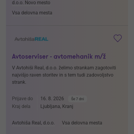
d.o.o. Novo mesto
Vsa delovna mesta
Avtoserviser - avtomehanik m/ž
V Avtohiši Real, d.o.o. želimo strankam zagotoviti
najvišjo raven storitev in s tem tudi zadovoljstvo
strank.
Prijave do
16. 8. 2026
Še 7 dni
Kraj dela
Ljubljana, Kranj
Avtohiša Real, d.o.o.
Vsa delovna mesta