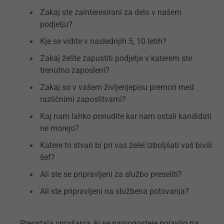
Zakaj ste zainteresirani za delo v našem
podjetju?
Kje se vidite v naslednjih 5, 10 letih?
Zakaj želite zapustiti podjetje v katerem ste
trenutno zaposleni?
Zakaj so v vašem življenjepisu premori med
različnimi zaposlitvami?
Kaj nam lahko ponudite kar nam ostali kandidati
ne morejo?
Katere tri stvari bi pri vas želel izboljšati vaš bivši
šef?
Ali ste se pripravljeni za službo preseliti?
Ali ste pripravljeni na službena potovanja?
Preostala vprašanja, ki se najpogosteje pojavijo na