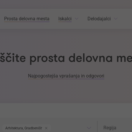
Prosta delovna mesta
Iskalci
Delodajalci
ščite prosta delovna m
Najpogostejša vprašanja in odgovori
odročje dela
Regija
Regija
Arhitektura, Gradbeništvo, Geodezija