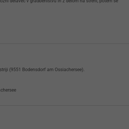
možni delavec v gradbeništvu in z delom na strehi, potem se
striji (9551 Bodensdorf am Ossiachersee).
achersee