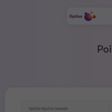
Poi
Ključna beseda
P