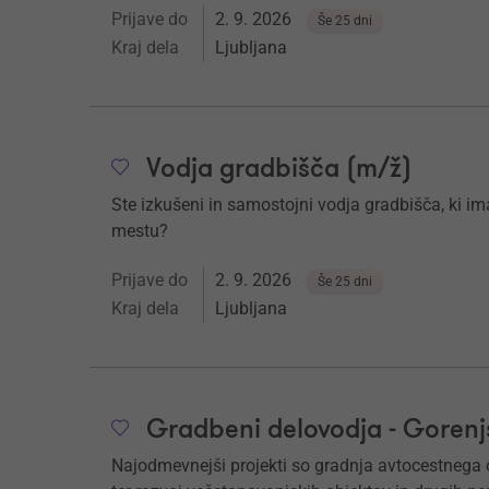
Prijave do
2. 9. 2026
Še 25 dni
Kraj dela
Ljubljana
Vodja gradbišča (m/ž)
Ste izkušeni in samostojni vodja gradbišča, ki i
mestu?
Prijave do
2. 9. 2026
Še 25 dni
Kraj dela
Ljubljana
Gradbeni delovodja - Gorenjs
Najodmevnejši projekti so gradnja avtocestnega o