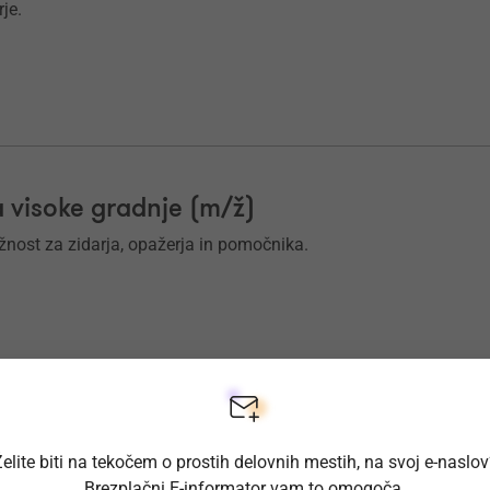
je.
 visoke gradnje (m/ž)
ožnost za zidarja, opažerja in pomočnika.
elite biti na tekočem o prostih delovnih mestih, na svoj e-naslo
ožnost za zidarja, opažerja in pomočnika.
Brezplačni E-informator vam to omogoča.