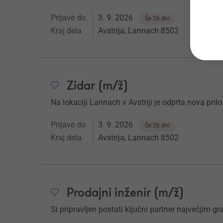
Prijave do
3. 9. 2026
Še 26 dni
Kraj dela
Avstrija, Lannach 8502
Zidar (m/ž)
Na lokaciji Lannach v Avstriji je odprta nova pril
Prijave do
3. 9. 2026
Še 26 dni
Kraj dela
Avstrija, Lannach 8502
Prodajni inženir (m/ž)
Si pripravljen postati ključni partner največjim g