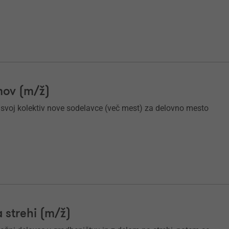
mov (m/ž)
v svoj kolektiv nove sodelavce (več mest) za delovno mesto
 strehi (m/ž)