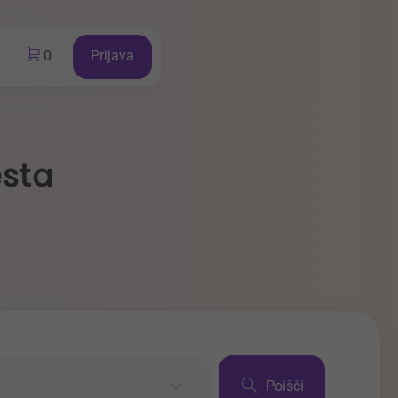
0
Prijava
esta
Poišči