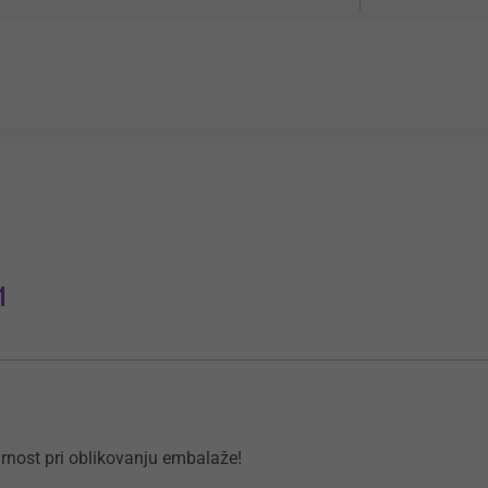
1
virnost pri oblikovanju embalaže!