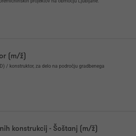
epremičninskih projektov na območju Ljubljane.
or (m/ž)
CAD) / konstruktor, za delo na področju gradbenega
nih konstrukcij - Šoštanj (m/ž)