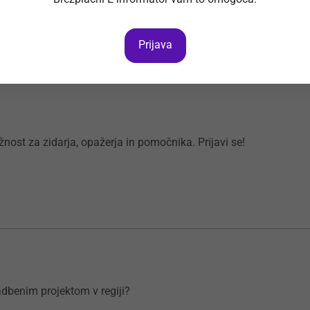
Prijava
ožnost za zidarja, opažerja in pomočnika. Prijavi se!
radbenim projektom v regiji?