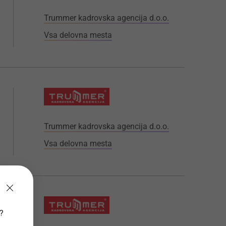
Trummer kadrovska agencija d.o.o.
Vsa delovna mesta
Trummer kadrovska agencija d.o.o.
Vsa delovna mesta
v?