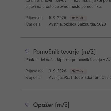
Če si želiš novih izzivov in imaš izkušnje kot po
prijavi na prosto delovno mesto pomočnika.
Prijave do
5. 9. 2026
Še 28 dni
Kraj dela
Avstrija, okolica Salzburga, 5020
Pomočnik tesarja (m/ž)
Postani del naše ekipe kot pomočnik tesarja v Av
Prijave do
3. 9. 2026
Še 26 dni
Kraj dela
Avstrija, 9551 Bodensdorf am Ossi
Opažer (m/ž)