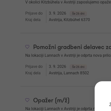
V okolici Kitzbühela v Avstriji zaposlujemo opažer
Prijave do
3. 9. 2026
Še 26 dni
Kraj dela
Avstrija, Kitzbühel 6370
Pomožni gradbeni delavec za
Na lokaciji Lannach v Avstriji je odprta nova pril
Prijave do
3. 9. 2026
Še 26 dni
Kraj dela
Avstrija, Lannach 8502
Opažer (m/ž)
Ž
Na lokaciji Lannach v Avstriji je odprta nova pril