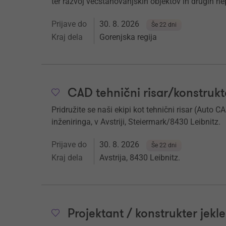
ter razvoj večstanovanjskih objektov in drugih n
Prijave do
30. 8. 2026
Še 22 dni
Kraj dela
Gorenjska regija
CAD tehnični risar/konstrukt
Pridružite se naši ekipi kot tehnični risar (Auto 
inženiringa, v Avstriji, Steiermark/8430 Leibnitz.
Prijave do
30. 8. 2026
Še 22 dni
Kraj dela
Avstrija, 8430 Leibnitz.
Projektant / konstrukter jekle