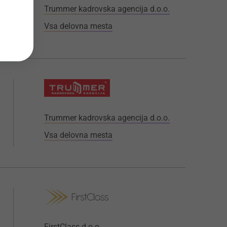
Trummer kadrovska agencija d.o.o.
Vsa delovna mesta
Trummer kadrovska agencija d.o.o.
Vsa delovna mesta
FirstClass d.o.o.