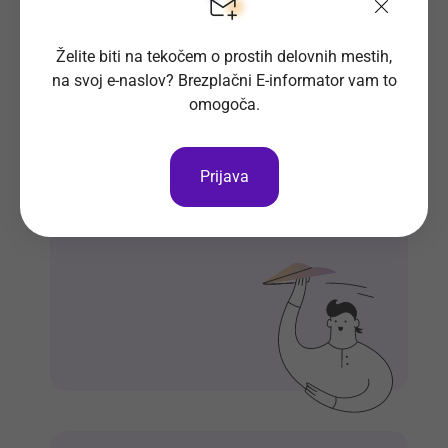
Želite biti na tekočem o prostih delovnih mestih,
na svoj e-naslov? Brezplačni E-informator vam to
Prosta delovna mesta direktno na
omogoča.
tvoj e-naslov
Prijavi se na E-informator.
Prijava
Prijavi se