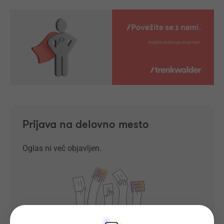
Prijava na delovno mesto
Oglas ni več objavljen.