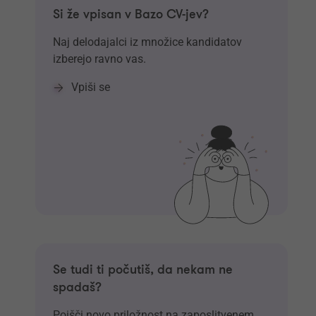
Si že vpisan v Bazo CV-jev?
Naj delodajalci iz množice kandidatov
izberejo ravno vas.
Vpiši se
Se tudi ti počutiš, da nekam ne
spadaš?
Poišči novo priložnost na zaposlitvenem