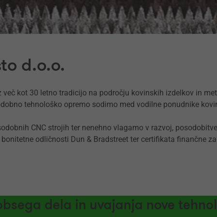
o d.o.o.
 več kot 30 letno tradicijo na področju kovinskih izdelkov in me
dobno tehnološko opremo sodimo med vodilne ponudnike kovinski
odobnih CNC strojih ter nenehno vlagamo v razvoj, posodobitve 
 bonitetne odličnosti Dun & Bradstreet ter certifikata finančne zan
sega dela in uvajanja nove tehnolo