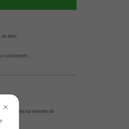
 za delo,
no s procesom,
nih izkušenj na cevnem ali
v?
ativnost,