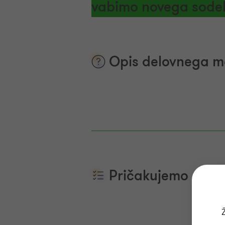
vabimo novega sode
Opis delovnega m
Pričakujemo
Ž