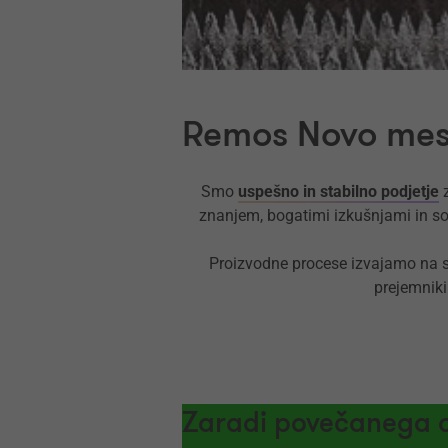
Remos Novo mest
Smo
uspešno in stabilno podjetje
z
znanjem, bogatimi izkušnjami in so
Proizvodne procese izvajamo na s
prejemniki
Zaradi povečanega ob