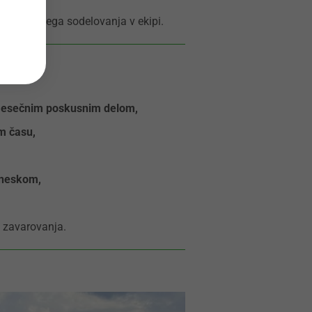
učinkovitega sodelovanja v ekipi.
-mesečnim poskusnim delom,
m času,
zneskom,
 zavarovanja.