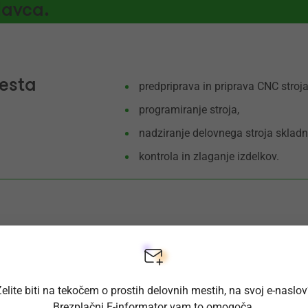
lavca.
esta
predpriprava in priprava CNC stroja
programiranje stroja,
nadziranje delovnega stroja sklad
kontrola in zlaganje izdelkov.
poklicno ali srednjo izobrazbo,
najmanj tri mesece podobnih delov
ploskovnem laserskem rezalniku,
elite biti na tekočem o prostih delovnih mestih, na svoj e-naslo
vztrajnost, iznajdljivost in komunik
Brezplačni E-informator vam to omogoča.