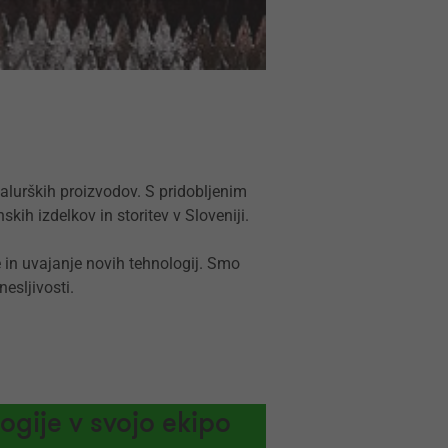
talurških proizvodov. S pridobljenim
h izdelkov in storitev v Sloveniji.
in uvajanje novih tehnologij. Smo
esljivosti.
gije v svojo ekipo