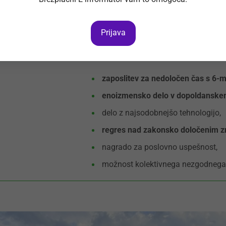
sposobnost samostojnega dela ter 
Prijava
zaposlitev za nedoločen čas s 6
enoizmensko delo v dopoldanske
delo z najsodobnejšo tehnologijo,
regres nad zakonsko določenim 
nagrado za poslovno uspešnost,
možnost kolektivnega nezgodnega