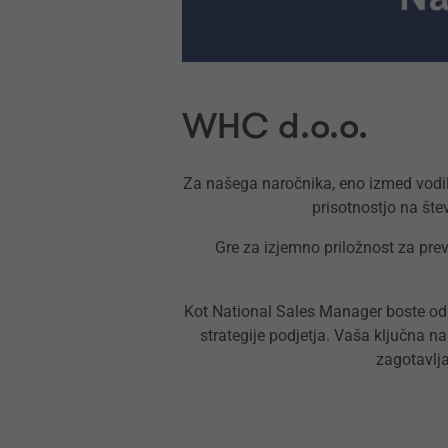
WHC d.o.o.
Za našega naročnika, eno izmed vodil
prisotnostjo na šte
Gre za izjemno priložnost za pre
Kot National Sales Manager boste odgo
strategije podjetja. Vaša ključna na
zagotavlj