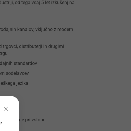
striji, od tega vsaj 5 let izkušenj na
prodajnih kanalov, vključno z modern
rgovci, distributerji in drugimi
trgu
dajnih standardov
jem sodelavcev
leškega jezika
tvene vloge pri vstopu
v?
i trg