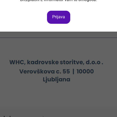
Neposreden vpliv na oblikovanje pr
Delo v uspešni mednarodni organiz
Prijava
znamk
Možnost gradnje in razvoja lastne 