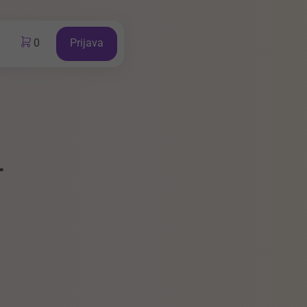
0
Prijava
r