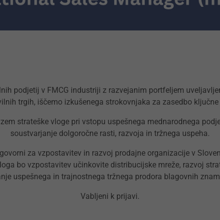
nih podjetij v FMCG industriji z razvejanim portfeljem uveljavl
vilnih trgih, iščemo izkušenega strokovnjaka za zasedbo ključne
vzem strateške vloge pri vstopu uspešnega mednarodnega podjetj
soustvarjanje dolgoročne rasti, razvoja in tržnega uspeha.
vorni za vzpostavitev in razvoj prodajne organizacije v Sloveni
loga bo vzpostavitev učinkovite distribucijske mreže, razvoj str
anje uspešnega in trajnostnega tržnega prodora blagovnih znamk
Vabljeni k prijavi.