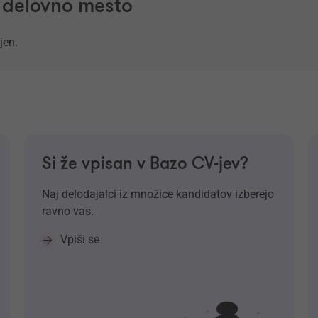
a delovno mesto
jen.
Si že vpisan v Bazo CV-jev?
Naj delodajalci iz množice kandidatov izberejo
ravno vas.
Vpiši se