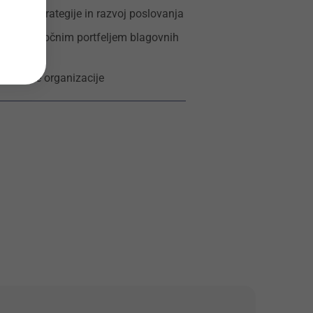
odajne strategije in razvoj poslovanja
aciji z močnim portfeljem blagovnih
prodajne organizacije