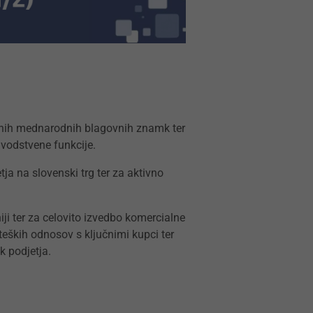
jenih mednarodnih blagovnih znamk ter
 vodstvene funkcije.
a na slovenski trg ter za aktivno
ji ter za celovito izvedbo komercialne
ateških odnosov s ključnimi kupci ter
 podjetja.