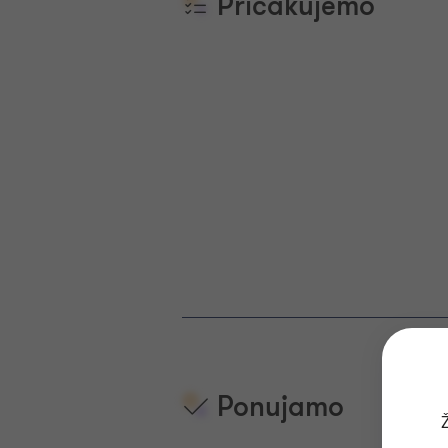
Pričakujemo
Ponujamo
Ž