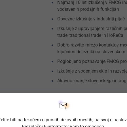
Najmanj 10 let izkušenj v FMCG indu
vodstvenih prodajnih funkcijah
Obvezne izkušnje v industriji pijač
Izkušnje z upravljanjem različnih 
trade, traditional trade in HoReCa
Dobro razvito mrežo kontaktov med t
ključnimi deležniki na slovenskem 
Poglobljeno poznavanje FMCG pro
Izkušnje z vodenjem ekip in razvo
Aktivno znanje slovenskega in ang
Priložnost za prevzem ključne vods
elite biti na tekočem o prostih delovnih mestih, na svoj e-naslo
mednarodnega podjetja na slovensk
Brezplačni E-informator vam to omogoča.