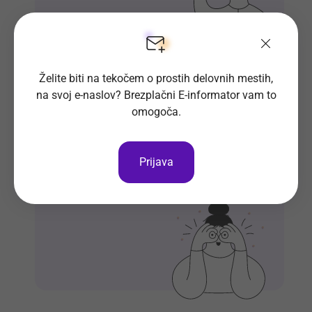
Želite biti na tekočem o prostih delovnih mestih,
Si že vpisan v Bazo CV-jev?
na svoj e-naslov? Brezplačni E-informator vam to
omogoča.
Naj delodajalci iz množice kandidatov
izberejo ravno vas.
Prijava
Vpiši se