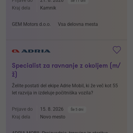
Prijave do
21. 8. 2026
Še 11 dni
Kraj dela
Kamnik
GEM Motors d.o.o.
Vsa delovna mesta
Specialist za ravnanje z okoljem (m/
ž)
Želite postati del ekipe Adrie Mobil, ki že več kot 55
let razvija in izdeluje počitniška vozila?
Prijave do
15. 8. 2026
Še 5 dni
Kraj dela
Novo mesto