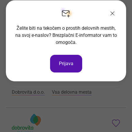
Želite biti na tekočem o prostih delovnih mestih,
Delovni inštruktor - Vodja delovne
na svoj e-naslov? Brezplačni E-informator vam to
skupine (m/ž)
omogoča.
Verjamemo, da so ljudje največja vrednost podjetja.
Prijava
Prijave do
9. 9. 2026
Še 30 dni
Kraj dela
Kranj
Dobrovita d.o.o.
Vsa delovna mesta