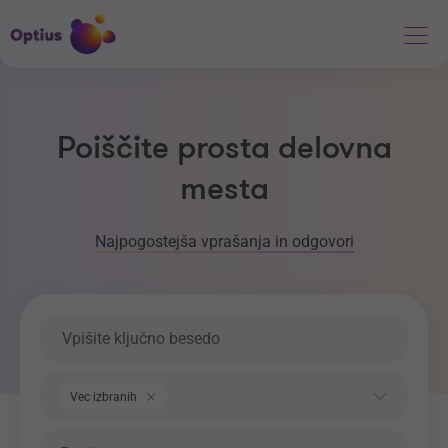
Poiščite prosta delovna
mesta
Najpogostejša vprašanja in odgovori
Ključna beseda
Področje dela
Vec izbranih
Regija