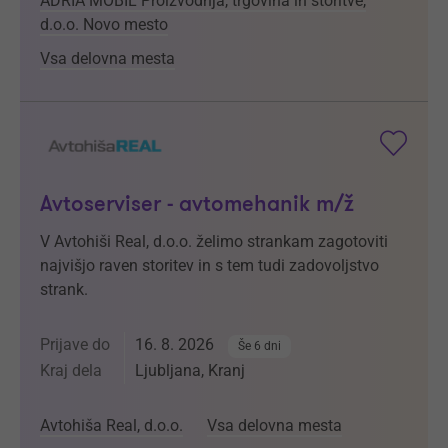
ADRIA MOBIL Proizvodnja, trgovina in storitve,
d.o.o. Novo mesto
Vsa delovna mesta
Avtoserviser - avtomehanik m/ž
V Avtohiši Real, d.o.o. želimo strankam zagotoviti
najvišjo raven storitev in s tem tudi zadovoljstvo
strank.
Prijave do
16. 8. 2026
Še 6 dni
Kraj dela
Ljubljana, Kranj
Avtohiša Real, d.o.o.
Vsa delovna mesta