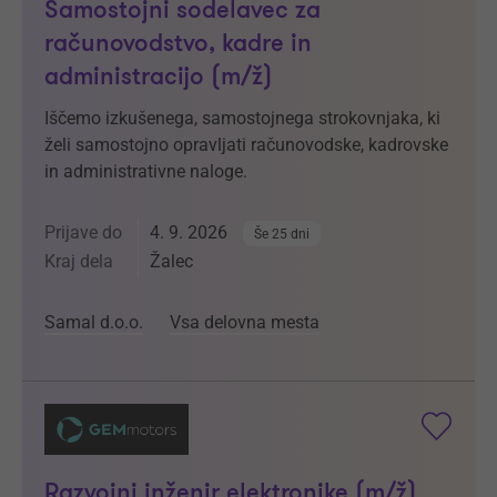
Samostojni sodelavec za
računovodstvo, kadre in
administracijo (m/ž)
Iščemo izkušenega, samostojnega strokovnjaka, ki
želi samostojno opravljati računovodske, kadrovske
in administrativne naloge.
Prijave do
4. 9. 2026
Še 25 dni
Kraj dela
Žalec
Samal d.o.o.
Vsa delovna mesta
Razvojni inženir elektronike (m/ž)