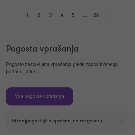
1
2
3
4
5
...
26
Naprej
Pogosta vprašanja
Pogosto zastavljena vprašanja glede zaposlitvenega
portala Optius.
Vsa pogosta vprašanja
50 najpogostejših vprašanj na razgovoru.