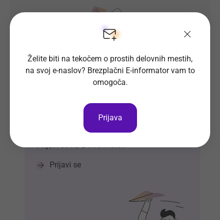
Želite biti na tekočem o prostih delovnih mestih,
na svoj e-naslov? Brezplačni E-informator vam to
omogoča.
Prosta delovna mesta direktno na
Prijava
tvoj e-naslov
Prijavi se na E-informator.
Prijavi se