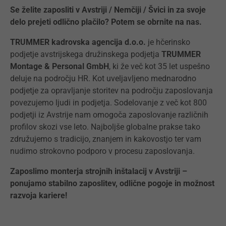
Se želite zaposliti v Avstriji / Nemčiji / Švici in za svoje
delo prejeti odlično plačilo? Potem se obrnite na nas.
TRUMMER kadrovska agencija d.o.o.
je hčerinsko
podjetje avstrijskega družinskega podjetja
TRUMMER
Montage & Personal GmbH
, ki že več kot 35 let uspešno
deluje na področju HR. Kot uveljavljeno mednarodno
podjetje za opravljanje storitev na področju zaposlovanja
povezujemo ljudi in podjetja. Sodelovanje z več kot 800
podjetji iz Avstrije nam omogoča zaposlovanje različnih
profilov skozi vse leto. Najboljše globalne prakse tako
združujemo s tradicijo, znanjem in kakovostjo ter vam
nudimo strokovno podporo v procesu zaposlovanja.
Zaposlimo monterja strojnih inštalacij v Avstriji –
ponujamo stabilno zaposlitev, odlične pogoje in možnost
razvoja kariere!