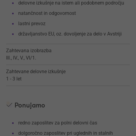
delovne izkušnje na istem ali podobnem področju
natančnost in odgovornost
lastni prevoz
državljanstvo EU, oz. dovoljenje za delo v Avstriji
Zahtevana izobrazba
III., IV., V., VI/1.
Zahtevane delovne izkušnje
1 - 3 let
Ponujamo
redno zaposlitev za polni delovni čas
dolgoročno zaposlitev pri uglednih in stalnih