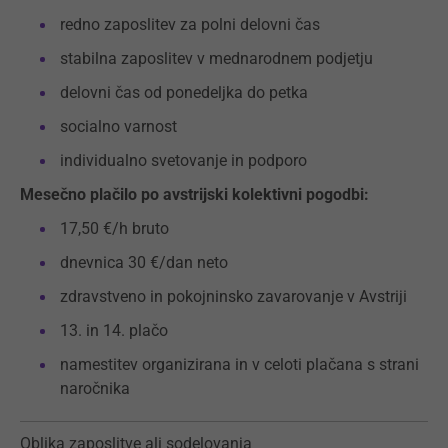
redno zaposlitev za polni delovni čas
stabilna zaposlitev v mednarodnem podjetju
delovni čas od ponedeljka do petka
socialno varnost
individualno svetovanje in podporo
Mesečno plačilo po avstrijski kolektivni pogodbi:
17,50 €/h bruto
dnevnica 30 €/dan neto
zdravstveno in pokojninsko zavarovanje v Avstriji
13. in 14. plačo
namestitev organizirana in v celoti plačana s strani
naročnika
Oblika zaposlitve ali sodelovanja