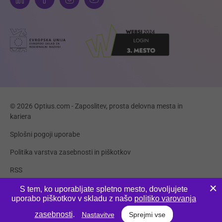
© 2026 Optius.com - Zaposlitev, prosta delovna mesta in
kariera
Splošni pogoji uporabe
Politika varstva zasebnosti in piškotkov
RSS
Piškotki
S tem, ko uporabljate spletno mesto, dovoljujete
uporabo piškotkov v skladu z našo
politiko varovanja
Produkcija:
Innovatif
zasebnosti
.
Nastavitve
Sprejmi vse