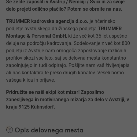
Se želite zaposliti v Avstriji / Nemčiji / Švici in za svoje
delo prejeti odlično plačilo? Potem se obrnite na nas.
TRUMMER kadrovska agencija d.o.o.
je hčerinsko
podjetje avstrijskega družinskega podjetja
TRUMMER
Montage & Personal GmbH
, ki že več kot 35 let uspešno
deluje na področju kadrovanja. Sodelovanje z več kot 800
podjetji iz Avstrije nam omogoča zaposlovanje različnih
profilov skozi vse leto, saj se delovna mesta konstantno
zapolnjujejo in tudi odpirajo. Pošljite nam vaš življenjepis
ali nas kontaktirajte preko drugih kanalov. Veseli bomo
vašega klica in prijave.
Pridružite se naši ekipi kot mizar! Zaposlimo
zanesljivega in motiviranega mizarja za delo v Avstriji, v
kraju 9125 Kühnsdorf.
Opis delovnega mesta