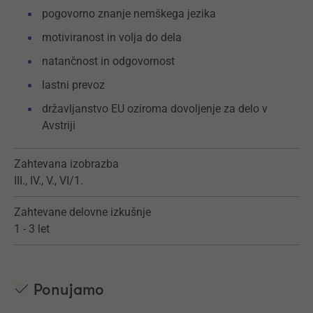
pogovorno znanje nemškega jezika
motiviranost in volja do dela
natančnost in odgovornost
lastni prevoz
državljanstvo EU oziroma dovoljenje za delo v
Avstriji
Zahtevana izobrazba
III., IV., V., VI/1.
Zahtevane delovne izkušnje
1 - 3 let
Ponujamo