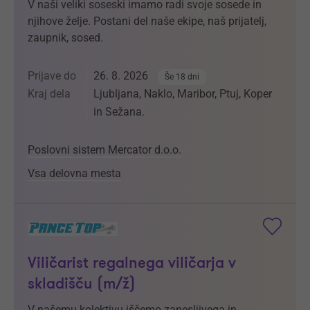
V naši veliki soseski imamo radi svoje sosede in
njihove želje. Postani del naše ekipe, naš prijatelj,
zaupnik, sosed.
Prijave do
26. 8. 2026
Še 18 dni
Kraj dela
Ljubljana, Naklo, Maribor, Ptuj, Koper
in Sežana.
Poslovni sistem Mercator d.o.o.
Vsa delovna mesta
Viličarist regalnega viličarja v
skladišču (m/ž)
V našemu kolektivu iščemo zanesljivega in