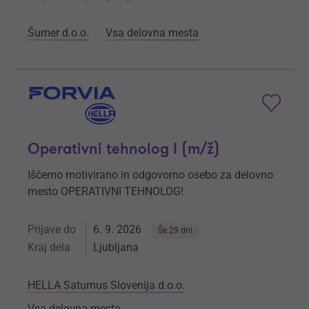
Šumer d.o.o.
Vsa delovna mesta
Operativni tehnolog I (m/ž)
Iščemo motivirano in odgovorno osebo za delovno
mesto OPERATIVNI TEHNOLOG!
Prijave do
6. 9. 2026
Še 29 dni
Kraj dela
Ljubljana
HELLA Saturnus Slovenija d.o.o.
Vsa delovna mesta