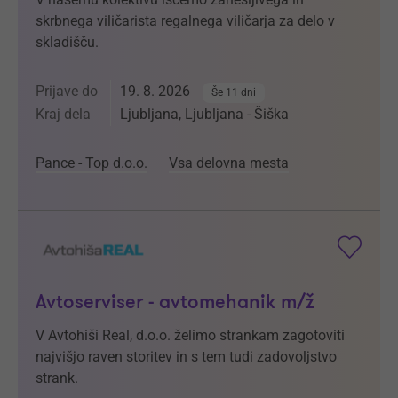
skrbnega viličarista regalnega viličarja za delo v
skladišču.
Prijave do
19. 8. 2026
Še 11 dni
Kraj dela
Ljubljana, Ljubljana - Šiška
Pance - Top d.o.o.
Vsa delovna mesta
Avtoserviser - avtomehanik m/ž
V Avtohiši Real, d.o.o. želimo strankam zagotoviti
najvišjo raven storitev in s tem tudi zadovoljstvo
strank.