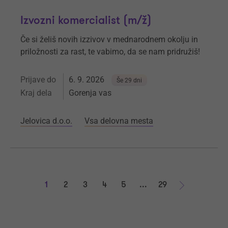
Izvozni komercialist (m/ž)
Če si želiš novih izzivov v mednarodnem okolju in
priložnosti za rast, te vabimo, da se nam pridružiš!
Prijave do
6. 9. 2026
Še 29 dni
Kraj dela
Gorenja vas
Jelovica d.o.o.
Vsa delovna mesta
1
2
3
4
5
...
29
Naprej