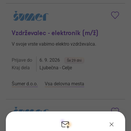
Vzdrževalec - elektronik (m/ž)
V svoje vrste vabimo elektro vzdrževalca.
Prijave do
6. 9. 2026
Še 29 dni
Kraj dela
Ljubečna - Celje
Šumer d.o.o.
Vsa delovna mesta
Operater na žični eroziji (m/ž)