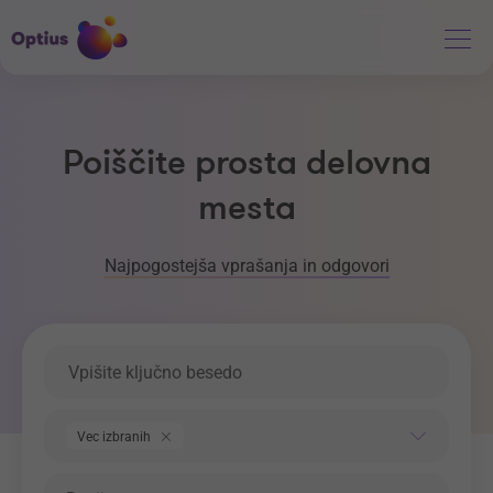
Poiščite prosta delovna
mesta
Najpogostejša vprašanja in odgovori
Ključna beseda
Področje dela
Vec izbranih
Regija