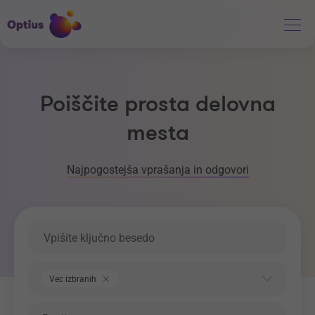
Poiščite prosta delovna
mesta
Najpogostejša vprašanja in odgovori
Ključna beseda
Področje dela
Vec izbranih
Regija