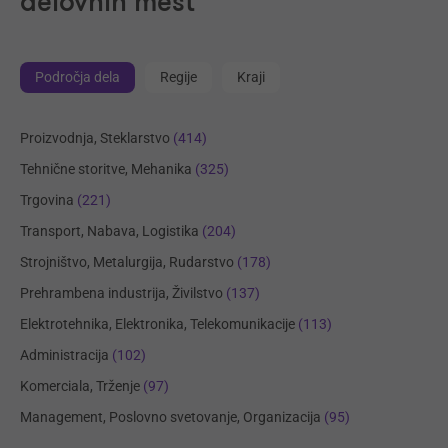
delovnih mest
Področja dela
Regije
Kraji
Proizvodnja, Steklarstvo
(414)
Tehnične storitve, Mehanika
(325)
Trgovina
(221)
Transport, Nabava, Logistika
(204)
Strojništvo, Metalurgija, Rudarstvo
(178)
Prehrambena industrija, Živilstvo
(137)
Elektrotehnika, Elektronika, Telekomunikacije
(113)
Administracija
(102)
Komerciala, Trženje
(97)
Management, Poslovno svetovanje, Organizacija
(95)