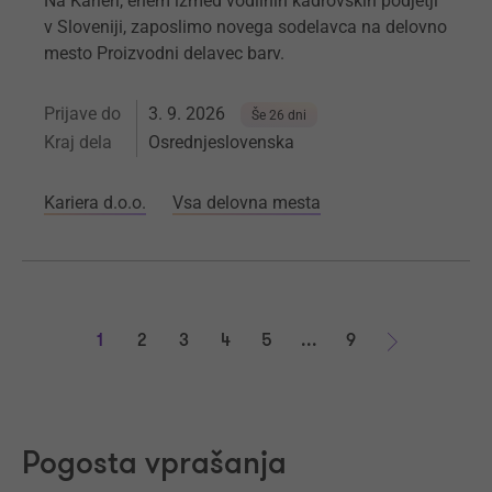
Na Karieri, enem izmed vodilnih kadrovskih podjetji
v Sloveniji, zaposlimo novega sodelavca na delovno
mesto Proizvodni delavec barv.
Prijave do
3. 9. 2026
Še 26 dni
Kraj dela
Osrednjeslovenska
Kariera d.o.o.
Vsa delovna mesta
1
2
3
4
5
...
9
Naprej
Pogosta vprašanja