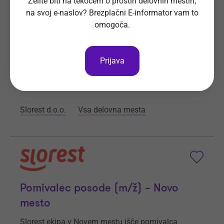
Želite biti na tekočem o prostih delovnih mestih,
Novo mesto
na svoj e-naslov? Brezplačni E-informator vam to
omogoča.
Postani vodja razdelilne kuhinje (m/ž) v naši Slorest
ekipi v Novem mestu.
Prijava
Prijave do
5. 9. 2026
Še 28 dni
Kraj dela
Novo mesto
Slorest d.o.o.
Vsa delovna mesta
Pomivalec posode (m/ž) – Novo
mesto
Slorest ekipa v Novem mestu išče pomivalca