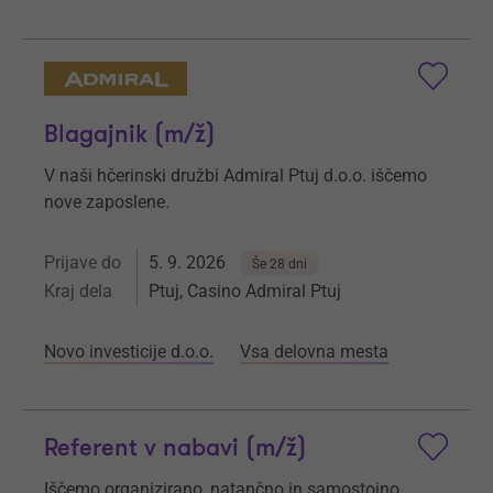
Blagajnik (m/ž)
V naši hčerinski družbi Admiral Ptuj d.o.o. iščemo
nove zaposlene.
Prijave do
5. 9. 2026
Še 28 dni
Kraj dela
Ptuj, Casino Admiral Ptuj
Novo investicije d.o.o.
Vsa delovna mesta
Referent v nabavi (m/ž)
Iščemo organizirano, natančno in samostojno