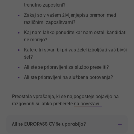
trenutno zaposleni?
Zakaj so v vašem življenjepisu premori med
različnimi zaposlitvami?
Kaj nam lahko ponudite kar nam ostali kandidati
ne morejo?
Katere tri stvari bi pri vas želel izboljšati vaš bivši
šef?
Ali ste se pripravljeni za službo preseliti?
Ali ste pripravljeni na službena potovanja?
Preostala vprašanja, ki se najpogosteje pojavijo na
razgovorih si lahko preberete
na povezavi.
Ali se EUROPASS CV še uporablja?