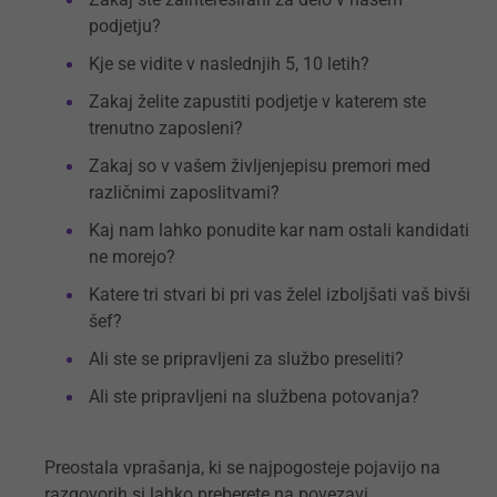
podjetju?
Kje se vidite v naslednjih 5, 10 letih?
Zakaj želite zapustiti podjetje v katerem ste
trenutno zaposleni?
Zakaj so v vašem življenjepisu premori med
različnimi zaposlitvami?
Kaj nam lahko ponudite kar nam ostali kandidati
ne morejo?
Katere tri stvari bi pri vas želel izboljšati vaš bivši
šef?
Ali ste se pripravljeni za službo preseliti?
Ali ste pripravljeni na službena potovanja?
Preostala vprašanja, ki se najpogosteje pojavijo na
razgovorih si lahko preberete
na povezavi.