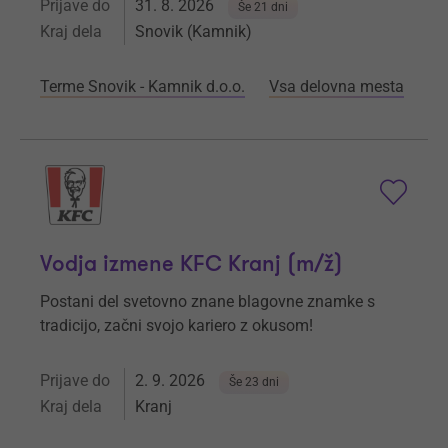
Prijave do
31. 8. 2026
Še 21 dni
Kraj dela
Snovik (Kamnik)
Terme Snovik - Kamnik d.o.o.
Vsa delovna mesta
Vodja izmene KFC Kranj (m/ž)
Postani del svetovno znane blagovne znamke s
tradicijo, začni svojo kariero z okusom!
Prijave do
2. 9. 2026
Še 23 dni
Kraj dela
Kranj