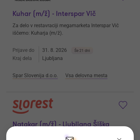
Kuhar (m/ž) - Interspar Vič
Za delo v restavraciji megamarketa Interspar Vič
iščemo: Kuharja (m/ž).
Prijave do
31. 8. 2026
Še 21 dni
Kraj dela
Ljubljana
Spar Slovenija d.o.o.
Vsa delovna mesta
Natakar (m/ž) - Ljubljana Šiška
V naši Slorest ekipi v Ljubljani iščemo natakarja (m/