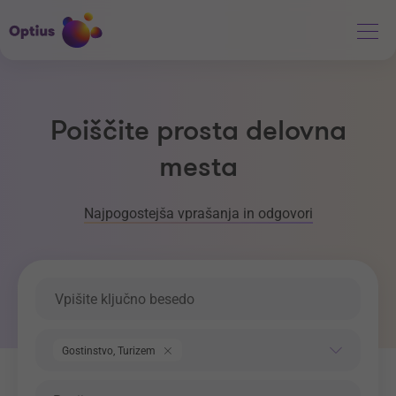
Poiščite prosta delovna
mesta
Najpogostejša vprašanja in odgovori
Ključna beseda
Področje dela
Gostinstvo, Turizem
Regija