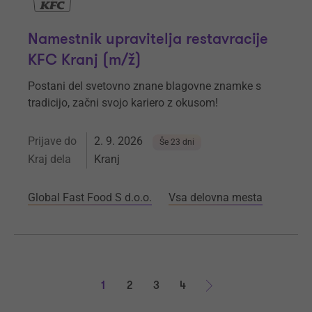
Namestnik upravitelja restavracije
KFC Kranj (m/ž)
Postani del svetovno znane blagovne znamke s
tradicijo, začni svojo kariero z okusom!
Prijave do
2. 9. 2026
Še 23 dni
Kraj dela
Kranj
Global Fast Food S d.o.o.
Vsa delovna mesta
1
2
3
4
Naprej