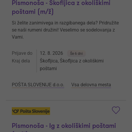
Pismonoša - Škofljica z okoliškimi
poštami (m/ž)
Si želite zanimivega in razgibanega dela? Pridružite
se naši rumeni družini! Veselimo se sodelovanja z
Vami.
Prijave do
12. 8. 2026
Še 6 dni
Kraj dela
Škofljica, Škofljica z okoliškimi
poštami
POŠTA SLOVENIJE d.o.o.
Vsa delovna mesta
Pismonoša - Ig z okoliškimi poštami