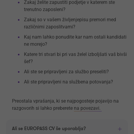
Zakaj želite zapustiti podjetje v katerem ste
trenutno zaposleni?
Zakaj so v vašem življenjepisu premori med
različnimi zaposlitvami?
Kaj nam lahko ponudite kar nam ostali kandidati
ne morejo?
Katere tri stvari bi pri vas želel izboljšati vaš bivši
šef?
Ali ste se pripravljeni za službo preseliti?
Ali ste pripravljeni na službena potovanja?
Preostala vprašanja, ki se najpogosteje pojavijo na
razgovorih si lahko preberete
na povezavi.
Ali se EUROPASS CV še uporablja?