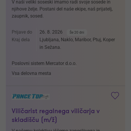
V naši veliki soseski imamo radi svoje sosede in
njihove želje. Postani del naše ekipe, naš prijatelj,
zaupnik, sosed.
Prijave do
26. 8. 2026
Še 20 dni
Kraj dela
Ljubljana, Naklo, Maribor, Ptuj, Koper
in Sežana.
Poslovni sistem Mercator d.o.o.
Vsa delovna mesta
Viličarist regalnega viličarja v
skladišču (m/ž)
V našemu kolektivu iščemo zanesljivega in