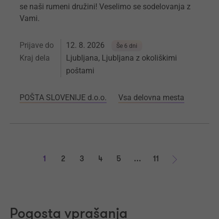
se naši rumeni družini! Veselimo se sodelovanja z
Vami.
Prijave do
12. 8. 2026
Še 6 dni
Kraj dela
Ljubljana, Ljubljana z okoliškimi
poštami
POŠTA SLOVENIJE d.o.o.
Vsa delovna mesta
1
2
3
4
5
...
11
Naprej
Pogosta vprašanja