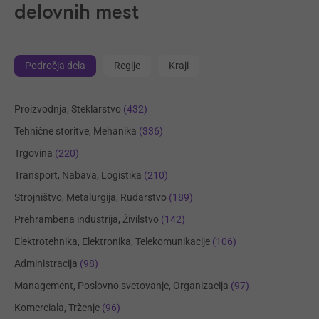
delovnih mest
Področja dela
Regije
Kraji
Proizvodnja, Steklarstvo
(432)
Tehnične storitve, Mehanika
(336)
Trgovina
(220)
Transport, Nabava, Logistika
(210)
Strojništvo, Metalurgija, Rudarstvo
(189)
Prehrambena industrija, Živilstvo
(142)
Elektrotehnika, Elektronika, Telekomunikacije
(106)
Administracija
(98)
Management, Poslovno svetovanje, Organizacija
(97)
Komerciala, Trženje
(96)