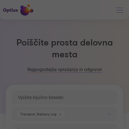
Poiščite prosta delovna
mesta
Najpogostejša vprašanja in odgovori
Ključna beseda
Področje dela
Transport, Nabava, Logistika
Regija