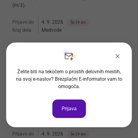
(m/ž).
Prijave do
4. 9. 2026
Še 29 dni
Kraj dela
Medvode
PURFLUX FILTRATION d.o.o.
Vsa delovna mesta
Želite biti na tekočem o prostih delovnih mestih,
na svoj e-naslov? Brezplačni E-informator vam to
omogoča.
Disponent/Planer transporta (m/ž)
V Kobal Transporti krepimo ekipo disponentov.
Prijava
Urejeni delovni pogoji, konkurenčno plačilo in
odlična ekipa. Veselimo se vaših prijav.
Prijave do
4. 9. 2026
Še 29 dni