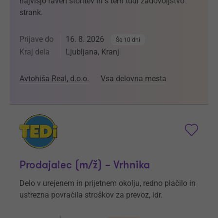
najvišjo raven storitev in s tem tudi zadovoljstvo
strank.
Prijave do
16. 8. 2026
Še 10 dni
Kraj dela
Ljubljana, Kranj
Avtohiša Real, d.o.o.
Vsa delovna mesta
Prodajalec (m/ž) – Vrhnika
Delo v urejenem in prijetnem okolju, redno plačilo in
ustrezna povračila stroškov za prevoz, idr.