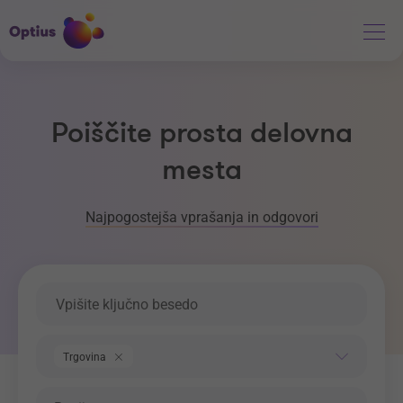
Poiščite prosta delovna
mesta
Najpogostejša vprašanja in odgovori
Ključna beseda
Področje dela
Trgovina
Regija