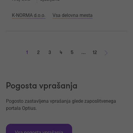
K-NORMA d.o.o.
Vsa delovna mesta
1
2
3
4
5
...
12
Naprej
Pogosta vprašanja
Pogosto zastavljena vprašanja glede zaposlitvenega
portala Optius.
Vsa pogosta vprašanja