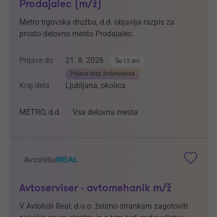
Prodajalec (m/ž)
Metro trgovska družba, d.d. objavlja razpis za
prosto delovno mesto Prodajalec.
Prijave do
21. 8. 2026
Še 15 dni
Prijava brez življenjepisa
Kraj dela
Ljubljana, okolica
METRO, d.d.
Vsa delovna mesta
Avtoserviser - avtomehanik m/ž
V Avtohiši Real, d.o.o. želimo strankam zagotoviti