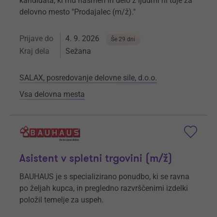
kandidata, ki mu nasmeh in delo z ljudmi ni tuje za
delovno mesto "Prodajalec (m/ž)."
Prijave do
4. 9. 2026
Še 29 dni
Kraj dela
Sežana
SALAX, posredovanje delovne sile, d.o.o.
Vsa delovna mesta
Asistent v spletni trgovini (m/ž)
BAUHAUS je s specializirano ponudbo, ki se ravna
po željah kupca, in pregledno razvrščenimi izdelki
položil temelje za uspeh.