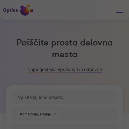
Poiščite prosta delovna
mesta
Najpogostejša vprašanja in odgovori
Ključna beseda
Področje dela
Komerciala, Trženje
Regija