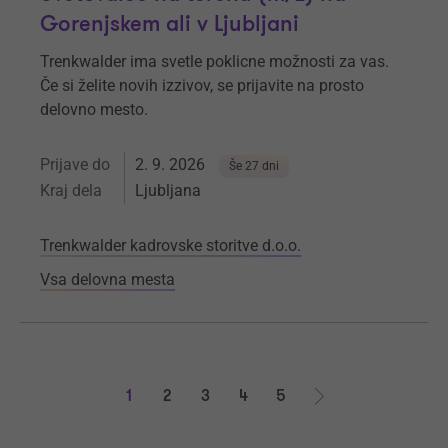
Gorenjskem ali v Ljubljani
Trenkwalder ima svetle poklicne možnosti za vas.
Če si želite novih izzivov, se prijavite na prosto
delovno mesto.
Prijave do
2. 9. 2026
Še 27 dni
Kraj dela
Ljubljana
Trenkwalder kadrovske storitve d.o.o.
Vsa delovna mesta
1
2
3
4
5
Naprej