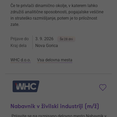
Če te privlači dinamično okolje, v katerem lahko
združiš analitične sposobnosti, pogajalske veščine
in strateško razmišljanje, potem je to priložnost
zate.
Prijave do
3. 9. 2026
Še 28 dni
Kraj dela
Nova Gorica
WHC d.o.o.
Vsa delovna mesta
Nabavnik v živilski industriji (m/ž)
Prijavite se na razpisano delovno mesto Nabavnik v