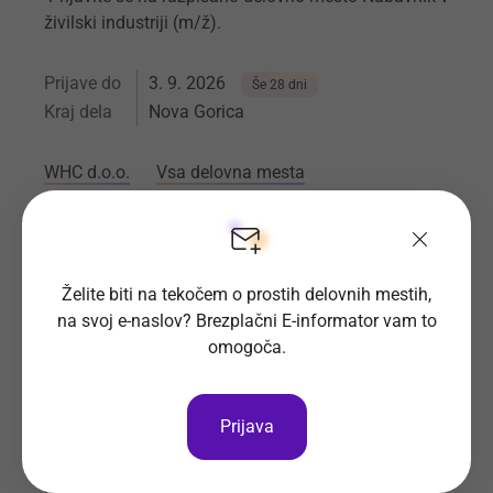
živilski industriji (m/ž).
Prijave do
3. 9. 2026
Še 28 dni
Kraj dela
Nova Gorica
WHC d.o.o.
Vsa delovna mesta
Želite biti na tekočem o prostih delovnih mestih,
na svoj e-naslov? Brezplačni E-informator vam to
omogoča.
Referent v prodaji-tehnični
sodelavec (m/ž)
Prijava
Iščemo tehničnega sodelavca m/ž v prodaji.