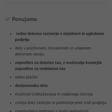
Ponujamo
redno delovno razmerje v stabilnem in uglednem
podjetju
delo v pozitivnem, inovativnem in urejenem
delovnem okolju
zaposlitev za določen čas, z možnostjo kasnejše
zaposlitve za nedoločen čas
redno plačilo
dvoizmensko delo
možnost izobraževanja in osebnega razvoja
vožnja brez zastojev in parkiranje pred vrati podjetja
zagotovljena prehrana v lastni restavraciji