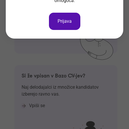
omogoča.
Prijavi se
Prijava
Si že vpisan v Bazo CV-jev?
Naj delodajalci iz množice kandidatov
izberejo ravno vas.
Vpiši se