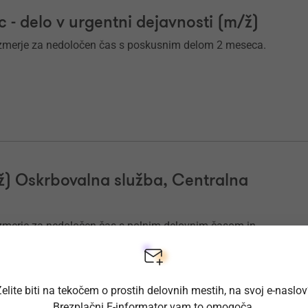
c - delo v urgentni dejavnosti (m/ž)
azmerje za nedoločen čas s poskusnim delom 2 meseca.
/ž) Oskrbovalna služba, Centralna
zmerje za nedoločen čas s polnim delovnim časom in
elite biti na tekočem o prostih delovnih mestih, na svoj e-naslo
Brezplačni E-informator vam to omogoča.