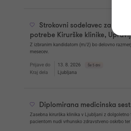
Strokovni sodelavec za uprav
potrebe Kirurške klinike, Upravl
Z izbranim kandidatom (m/ž) bo delovno razmerj
mesecev.
Prijave do
13. 8. 2026
Še 5 dni
Kraj dela
Ljubljana
Diplomirana medicinska sest
Zasebna kirurška klinika v Ljubljani z dolgoletn
pacientom nudi vrhunsko zdravstveno oskrbo ter