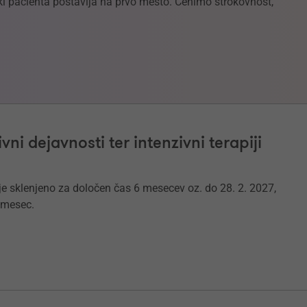
 ki pacienta postavlja na prvo mesto. Cenimo strokovnost,
vni dejavnosti ter intenzivni terapiji
 sklenjeno za določen čas 6 mesecev oz. do 28. 2. 2027,
 mesec.