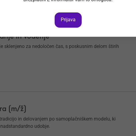
Prijava
no pravne zadeve VII/1 (m/ž) za
janje in vodenje
e sklenjeno za nedoločen čas, s poskusnim delom štirih
ra (m/ž)
o tradicijo in delovanjem po samoplačniškem modelu, ki
 nadstandardno udobje.