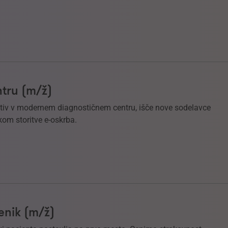
tru (m/ž)
ektiv v modernem diagnostičnem centru, išče nove sodelavce
om storitve e-oskrba.
enik (m/ž)