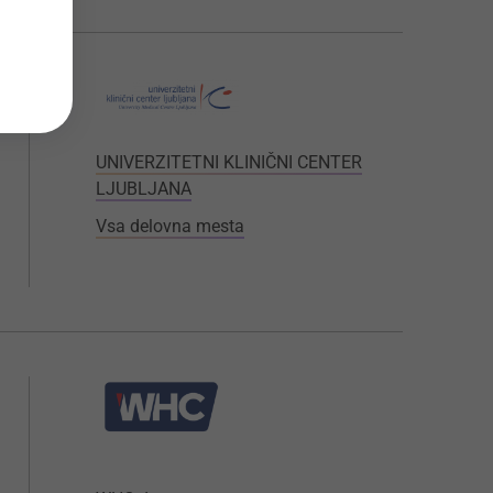
UNIVERZITETNI KLINIČNI CENTER
LJUBLJANA
Vsa delovna mesta