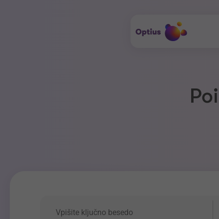
Poi
Ključna beseda
P