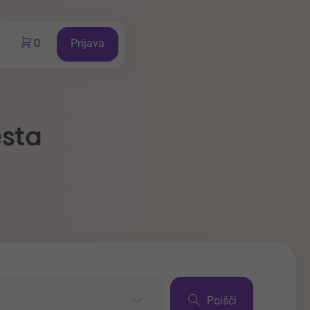
0
Prijava
esta
Poišči