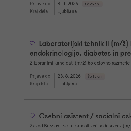
Prijave do
3. 9. 2026
Še 26 dni
Kraj dela
Ljubljana
Laboratorijski tehnik II (m/ž) 
endokrinologijo, diabetes in pr
Z izbranimi kandidati (m/ž) bo delovno razmerj
Prijave do
23. 8. 2026
Še 15 dni
Kraj dela
Ljubljana
Osebni asistent / socialni os
Zavod Brez ovir so.p. zaposli več sodelavcev (m