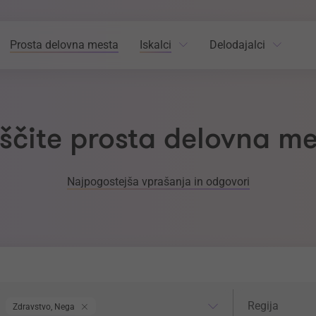
Prosta delovna mesta
Iskalci
Delodajalci
ščite prosta delovna m
Najpogostejša vprašanja in odgovori
odročje dela
Regija
Regija
Zdravstvo, Nega