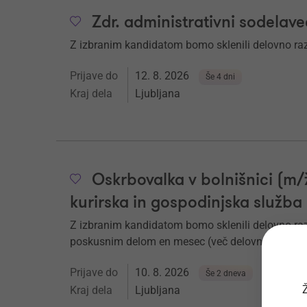
Zdr. administrativni sodelave
Z izbranim kandidatom bomo sklenili delovno r
Prijave do
12. 8. 2026
Še 4 dni
Kraj dela
Ljubljana
Oskrbovalka v bolnišnici (m
kurirska in gospodinjska služba
Z izbranim kandidatom bomo sklenili delovno ra
poskusnim delom en mesec (več delovnih mest).
Prijave do
10. 8. 2026
Še 2 dneva
Ž
Kraj dela
Ljubljana