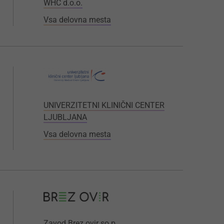
WHC d.o.o.
Vsa delovna mesta
UNIVERZITETNI KLINIČNI CENTER
LJUBLJANA
Vsa delovna mesta
Zavod Brez ovir so.p.