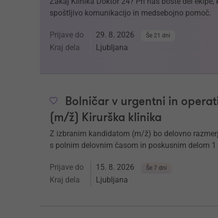
Zakaj Klinika Doktor 24? Pri nas boste del ekipe,
spoštljivo komunikacijo in medsebojno pomoč.
Prijave do
29. 8. 2026
Še 21 dni
Kraj dela
Ljubljana
Bolničar v urgentni in operati
(m/ž) Kirurška klinika
Z izbranim kandidatom (m/ž) bo delovno razmerje
s polnim delovnim časom in poskusnim delom 1
Prijave do
15. 8. 2026
Še 7 dni
Kraj dela
Ljubljana