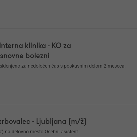
Interna klinika - KO za
esnovne bolezni
e sklenjeno za nedoločen čas s poskusnim delom 2 meseca.
krbovalec - Ljubljana (m/ž)
/ž) na delovno mesto Osebni asistent.